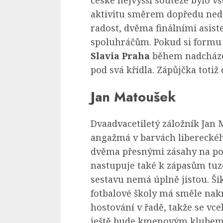
české nejvyšší soutěže bylo v
aktivitu směrem dopředu nedo
radost, dvěma finálními asi
spoluhráčům. Pokud si formu u
Slavia Praha
během nadcházej
pod svá křídla. Zápůjčka totiž 
Jan Matoušek
Dvaadvacetiletý záložník Jan
angažmá v barvách libereckéh
dvěma přesnými zásahy na pol
nastupuje také k zápasům tuze
sestavu nemá úplně jistou. Š
fotbalové školy má směle na
hostování v řadě, takže se vce
ještě bude kmenovým klubem 