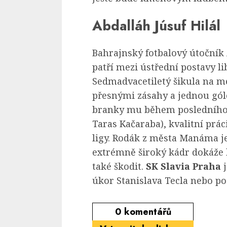
Abdalláh Júsuf Hilál
Bahrajnský fotbalový útočník 
patří mezi ústřední postavy l
Sedmadvacetiletý šikula na me
přesnými zásahy a jednou gólo
branky mu během posledního
Taras Kačaraba), kvalitní prác
ligy. Rodák z města Manáma j
extrémně široký kádr dokáže
také škodit.
SK Slavia Praha
j
úkor Stanislava Tecla nebo po
0
komentářů