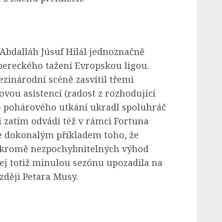
Abdalláh Júsuf Hilál jednoznačně
ibereckého tažení Evropskou ligou.
zinárodní scéně zasvítil třemi
vou asistencí (radost z rozhodující
 pohárového utkání ukradl spoluhráč
i zatím odvádí též v rámci Fortuna
e dokonalým příkladem toho, že
 kromě nezpochybnitelných výhod
ej totiž minulou sezónu upozadila na
zději Petara Musy.