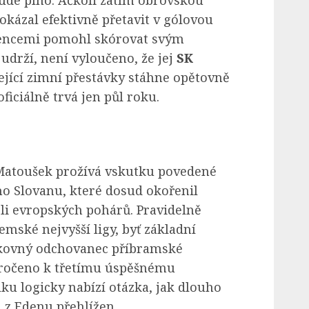
šude plno. Ačkoli zatím obrovskou
kázal efektivně přetavit v gólovou
stencemi pomohl skórovat svým
drží, není vyloučeno, že jej
SK
ící zimní přestávky stáhne opětovně
oficiálně trvá jen půl roku.
 Matoušek prožívá vskutku povedené
o Slovanu, které dosud okořenil
i evropských pohárů. Pravidelně
mské nejvyšší ligy, byť základní
ikovný odchovanec příbramské
kročeno k třetímu úspěšnému
lku logicky nabízí otázka, jak dlouho
z Edenu přehlížen.