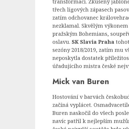
transformací. Zkušený jablone
třech ligových zápasech pasov
zatím odchovanec královehra
nezklamal. Skvělým výkonem se
pražským Bohemians, soupeřů
oslavu.
SK Slavia Praha
tohot
sezóny 2018/2019, zatím mu 
neposkytla dostatek příležito
úřadujícího mistra české nejv
Mick van Buren
Hostování v barvách českobu
začíná vyplácet. Osmadvacetil
Buren naskočil do všech posle
navíc patřil k nejlepším muž