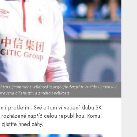
0, https://commons.wikimedia.org/w/index.php?curid=73302638 /
upravena oříznutím a změnou velikosti
m i prokletím. Své o tom ví vedení klubu SK
ty rozházené napříč celou republikou. Komu
zjistíte hned záhy.