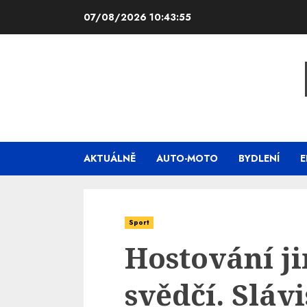
Skip
07/08/2026
10:43:56
to
content
AKTUÁLNĚ
AUTO-MOTO
BYDLENÍ
E
Sport
Hostování j
svědčí. Slávi