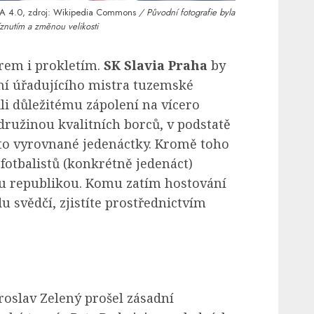
A 4.0
, zdroj:
Wikipedia Commons
/ Původní fotografie byla
znutím a změnou velikosti
arem i prokletím.
SK Slavia Praha
by
ní úřadujícího mistra tuzemské
ůli důležitému zápolení na vícero
ružinou kvalitních borců, v podstatě
to vyrovnané jedenáctky. Kromě toho
otbalistů (konkrétně jedenáct)
u republikou. Komu zatím hostování
 svědčí, zjistíte prostřednictvím
roslav Zelený prošel zásadní