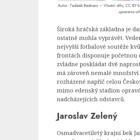
Autor:
Tadeáš Bednarz
– Vlastní dílo,
CC BY-S
upravena oří
Široká hráčská základna je d
ostatně mohla vyprávět. Vede
nejvyšší fotbalové soutěže kv
frontách disponuje početnou d
zvládne poskládat dvě napros
má zároveň nemalé množství f
rozházené napříč celou Česko
mimo edenský stadion opravdu
nadcházejících odstavců.
Jaroslav Zelený
Osmadvacetiletý krajní bek Ja