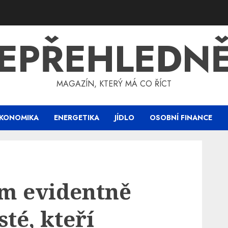
EPŘEHLEDN
MAGAZÍN, KTERÝ MÁ CO ŘÍCT
KONOMIKA
ENERGETIKA
JÍDLO
OSOBNÍ FINANCE
im evidentně
sté, kteří