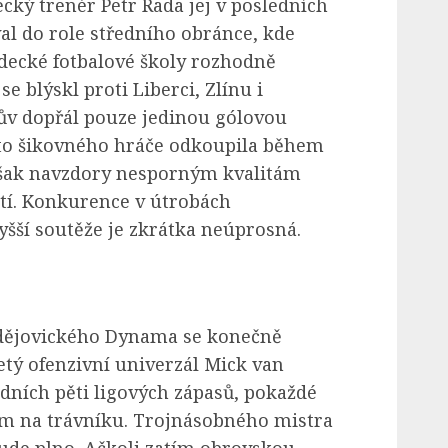
cký trenér Petr Rada jej v posledních
al do role středního obránce, kde
decké fotbalové školy rozhodně
 blýskl proti Liberci, Zlínu i
v dopřál pouze jedinou gólovou
o šikovného hráče odkoupila během
však navzdory nesporným kvalitám
stí. Konkurence v útrobách
yšší soutěže je zkrátka neúprosná.
dějovického Dynama se konečně
etý ofenzivní univerzál Mick van
dních pěti ligových zápasů, pokaždé
ům na trávníku. Trojnásobného mistra