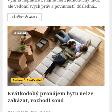
Vyhnat neplatiče z nájmu není jednoduchý úkol,
ale vědomí svých práv a povinností, důsledná...
PŘEČÍST ČLÁNEK
3 minuty
Bydlení
Spotřebitel
Krátkodobý pronájem bytu nelze
zakázat, rozhodl soud