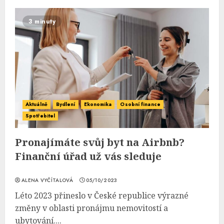
3 minuty
Aktuálně
Bydlení
Ekonomika
Osobní finance
Spotřebitel
Pronajímáte svůj byt na Airbnb?
Finanční úřad už vás sleduje
ALENA VYČÍTALOVÁ
05/10/2023
Léto 2023 přineslo v České republice výrazné
změny v oblasti pronájmu nemovitostí a
ubytování....