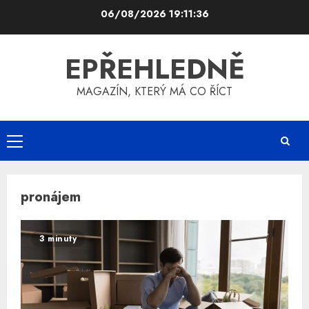
Skip
06/08/2026
19:11:37
to
content
EPŘEHLEDNĚ
MAGAZÍN, KTERÝ MÁ CO ŘÍCT
Primary
Menu
pronájem
3 minuty