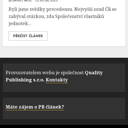
DANIEL BROŽ
30/05/2023
Byli jsme svědky precedensu. Nejvyšší soud ČR se
zabýval otázkou, zda Společenství vlastníků
jednotek...
PŘEČÍST ČLÁNEK
Provozovatelem webu je společnost
Quality
Publishing s.r.o.
Kontakty
Máte zájem o PR článek?