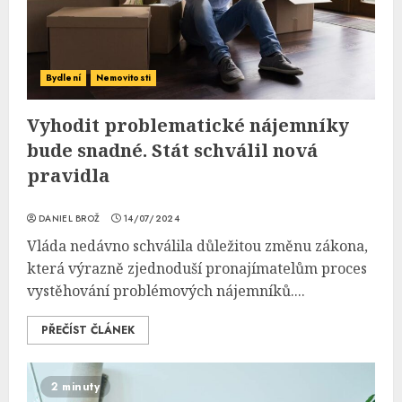
Bydlení
Nemovitosti
Vyhodit problematické nájemníky
bude snadné. Stát schválil nová
pravidla
DANIEL BROŽ
14/07/2024
Vláda nedávno schválila důležitou změnu zákona,
která výrazně zjednoduší pronajímatelům proces
vystěhování problémových nájemníků....
PŘEČÍST ČLÁNEK
2 minuty