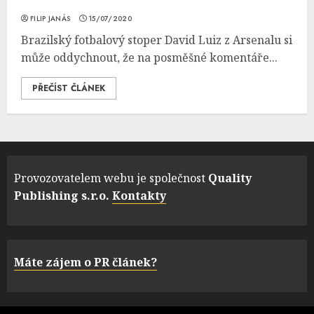
FILIP JANÁS
15/07/2020
Brazilský fotbalový stoper David Luiz z Arsenalu si
může oddychnout, že na posměšné komentáře...
PŘEČÍST ČLÁNEK
Provozovatelem webu je společnost
Quality
Publishing s.r.o.
Kontakty
Máte zájem o PR článek?