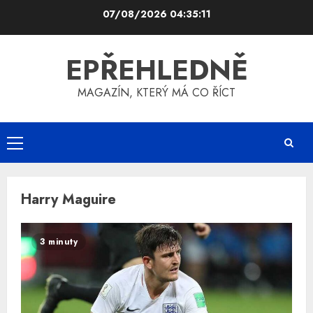
Skip
07/08/2026
04:35:12
to
content
EPŘEHLEDNĚ
MAGAZÍN, KTERÝ MÁ CO ŘÍCT
Primary
Menu
Harry Maguire
3 minuty