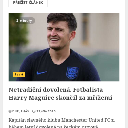
PŘEČÍST ČLÁNEK
2 minuty
Sport
Netradiční dovolená. Fotbalista
Harry Maguire skončil za mřížemi
FILIP JANÁS
22/08/2020
Kapitán slavného klubu Manchester United FC si
během letní dovolené na řeckém ostrově