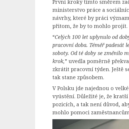
První kroky tímto směrem zača
ministerstvo práce a sociální
návrhy, které by práci význa
přitom, že by to mohlo projít.
“
Celých 100 let uplynulo od do
pracovní doba. Téměř padesát le
soboty. Od té doby se změnilo mn
krok,
” uvedla poměrně překvapi
zkrátit pracovní týden. Ještě 
tak stane způsobem.
V Polsku jde najednou o velk
vyústění. Důležité je, že kratš
pozicích, a tak není důvod, ab
mohlo pomoci zaměstnancům 