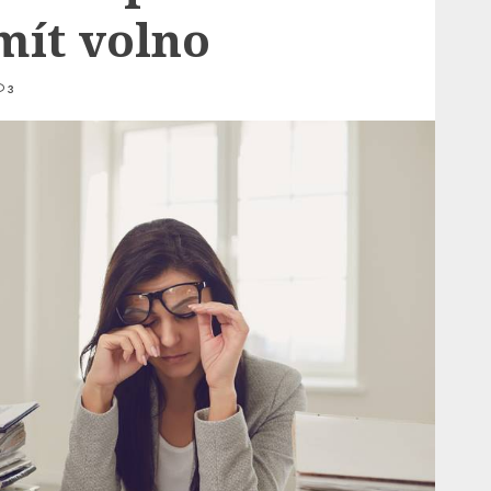
mít volno
3