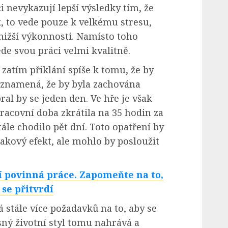
ci nevykazují lepší výsledky tím, že
k, to vede pouze k velkému stresu,
nižší výkonnosti. Namísto toho
e svou práci velmi kvalitně.
zatím přiklání spíše k tomu, že by
o znamená, že by byla zachována
ral by se jeden den. Ve hře je však
pracovní doba zkrátila na 35 hodin za
ále chodilo pět dní. Toto opatření by
kový efekt, ale mohlo by posloužit
í povinná práce. Zapomeňte na to,
 se přitvrdí
 stále více požadavků na to, aby se
sný životní styl tomu nahrává a