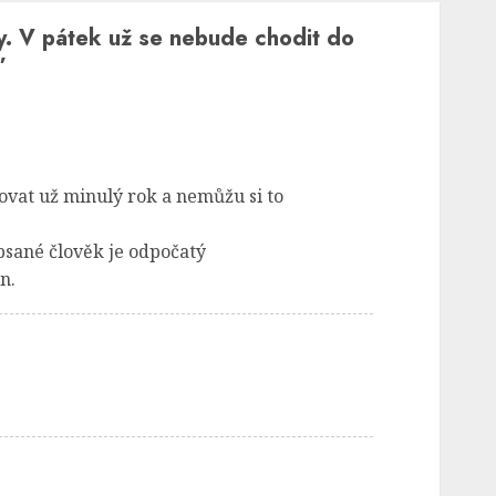
dy. V pátek už se nebude chodit do
”
ovat už minulý rok a nemůžu si to
psané člověk je odpočatý
n.