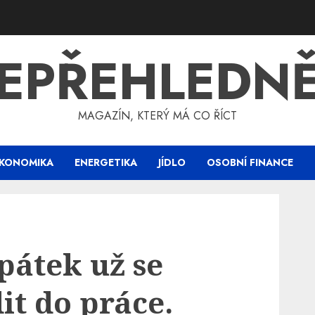
EPŘEHLEDN
MAGAZÍN, KTERÝ MÁ CO ŘÍCT
KONOMIKA
ENERGETIKA
JÍDLO
OSOBNÍ FINANCE
 pátek už se
it do práce.