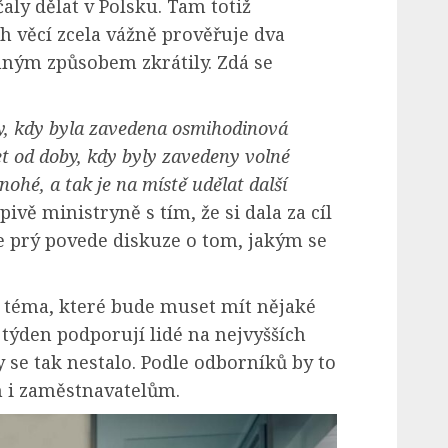
ly dělat v Polsku. Tam totiž
ch věcí zcela vážně prověřuje dva
mným způsobem zkrátily. Zdá se
by, kdy byla zavedena osmihodinová
t od doby, kdy byly zavedeny volné
ohé, a tak je na místě udělat další
vě ministryně s tím, že si dala za cíl
se prý povede diskuze o tom, jakým se
é téma, které bude muset mít nějaké
í týden podporují lidé na nejvyšších
y se tak nestalo. Podle odborníků by to
i zaměstnavatelům.