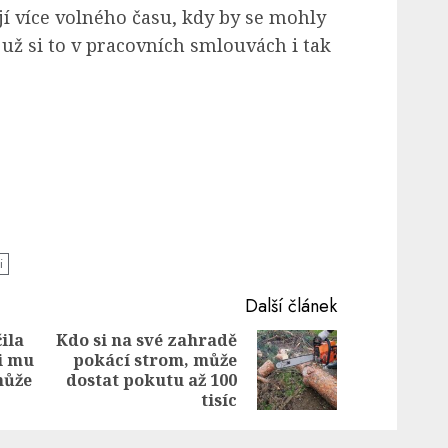
í více volného času, kdy by se mohly
ž si to v pracovních smlouvách i tak
i
Další článek
ila
Kdo si na své zahradě
i mu
pokácí strom, může
Previous
Next
může
dostat pokutu až 100
post:
post:
tisíc