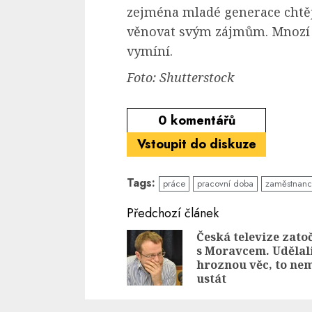
zejména mladé generace chtěj
věnovat svým zájmům. Mnozí u
vymíní.
Foto: Shutterstock
0
komentářů
Vstoupit do diskuze
Tags:
práce
pracovní doba
zaměstnanc
Continue
Předchozí článek
Reading
Česká televize zatoč
s Moravcem. Udělal
hroznou věc, to ne
ustát