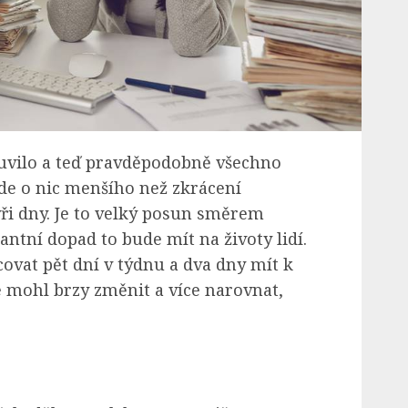
uvilo a teď pravděpodobně všechno
de o nic menšího než zkrácení
yři dny. Je to velký posun směrem
antní dopad to bude mít na životy lidí.
covat pět dní v týdnu a dva dny mít k
 mohl brzy změnit a více narovnat,
.