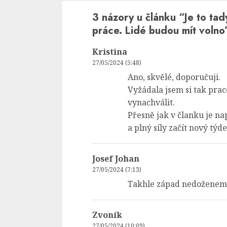
3 názory u článku “
Je to ta
práce. Lidé budou mít volno
Kristina
27/05/2024 (5:48)
Ano, skvělé, doporučuji.
Vyžádala jsem si tak prac
vynachválit.
Přesně jak v članku je na
a plný síly začít nový týde
Josef Johan
27/05/2024 (7:13)
Takhle západ nedoženem
Zvoník
27/05/2024 (10:09)