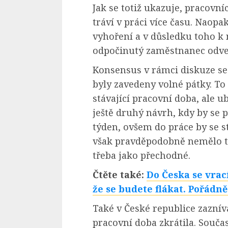
Jak se totiž ukazuje, pracovní
tráví v práci více času. Naopa
vyhoření a v důsledku toho k 
odpočinutý zaměstnanec odved
Konsensus v rámci diskuze se 
byly zavedeny volné pátky. T
stávající pracovní doba, ale ub
ještě druhý návrh, kdy by se 
týden, ovšem do práce by se st
však pravděpodobně nemělo ta
třeba jako přechodné.
Čtěte také:
Do Česka se vrac
že se budete flákat. Pořádně
Také v České republice zaznívá
pracovní doba zkrátila. Souča