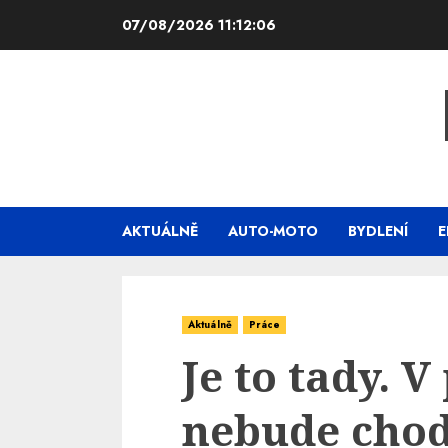
Skip
07/08/2026
11:12:07
to
content
AKTUÁLNĚ
AUTO-MOTO
BYDLENÍ
E
Aktuálně
Práce
Je to tady. V
nebude chod