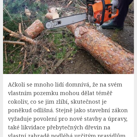
Ačkoli se mnoho lidí domnívá, že na svém
vlastním pozemku mohou dělat téměř
cokoliv, co se jim zlíbí, skutečnost je
poněkud odlišná. Stejně jako stavební zákon
vyžaduje povolení pro nové stavby a úpravy,
také likvidace přebytečných dřevin na
vlastní zahradě podléhá určitým pravidlům.