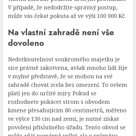
V případě, že nedodržíte správný postup,
může vás čekat pokuta až ve výši 100 000 Kč.
Na vlastní zahradě není vše
dovoleno
Nedotknutelnost soukromého majetku je
sice právně zakotvena, avšak mnoho lidí žije
v mylné představě, že se mohou na své
zahradě chovat zcela bez omezení. To ovšem
platí jen do určité míry. Pokud se
rozhodnete pokácet strom s obvodem
kmene přesahujícím 80 centimetrů, měřeno
ve výšce 130 cm nad zemí, je nutné získat
povolení příslušného úřadu. Tento obvod se
může zdát poměrně velký, ale v průměru