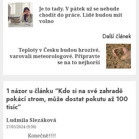
Reading
Je to tady. V pátek už se nebude
Pre
chodit do práce. Lidé budou mít
pos
volno
Další článek
Teploty v Česku budou hrozivé,
Next
varovali meteorologové. Připravte
post:
se na to nejhorší
1 názor u článku “
Kdo si na své zahradě
pokácí strom, může dostat pokutu až 100
tisíc
”
Ludmila Slezáková
27/05/2024 (9:30)
Konečně!!!!