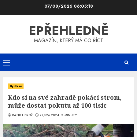
Skip
07/08/2026
06:05:18
to
content
EPŘEHLEDNĚ
MAGAZÍN, KTERÝ MÁ CO ŘÍCT
Primary
Menu
Bydlení
Kdo si na své zahradě pokácí strom,
může dostat pokutu až 100 tisíc
DANIEL BROŽ
27/05/2024
3 MINUTY