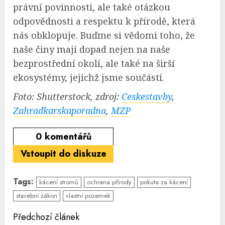
právní povinnosti, ale také otázkou
odpovědnosti a respektu k přírodě, která
nás obklopuje. Buďme si vědomi toho, že
naše činy mají dopad nejen na naše
bezprostřední okolí, ale také na širší
ekosystémy, jejichž jsme součástí.
Foto: Shutterstock, zdroj:
Ceskestavby
,
Zahradkarskaporadna
,
MZP
0
komentářů
Vstoupit do diskuze
Tags:
kácení stromů
ochrana přírody
pokuta za kácení
stavební zákon
vlastní pozemek
Continue
Předchozí článek