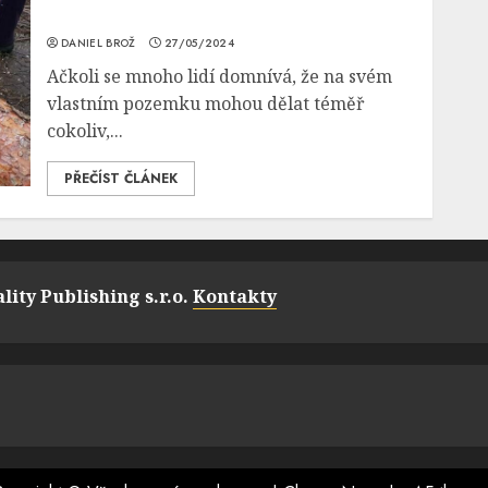
DANIEL BROŽ
27/05/2024
Ačkoli se mnoho lidí domnívá, že na svém
vlastním pozemku mohou dělat téměř
cokoliv,...
PŘEČÍST ČLÁNEK
lity Publishing s.r.o.
Kontakty