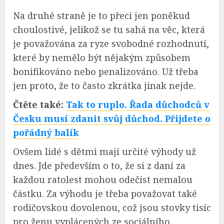
Na druhé straně je to přeci jen poněkud
choulostivé, jelikož se tu sahá na věc, která
je považována za ryze svobodné rozhodnutí,
které by nemělo být nějakým způsobem
bonifikováno nebo penalizováno. Už třeba
jen proto, že to často zkrátka jinak nejde.
Čtěte také:
Tak to ruplo. Řada důchodců v
Česku musí zdanit svůj důchod. Přijdete o
pořádný balík
Ovšem lidé s dětmi mají určité výhody už
dnes. Jde především o to, že si z daní za
každou ratolest mohou odečíst nemalou
částku. Za výhodu je třeba považovat také
rodičovskou dovolenou, což jsou stovky tisíc
pro ženu vyplácených ze sociálního