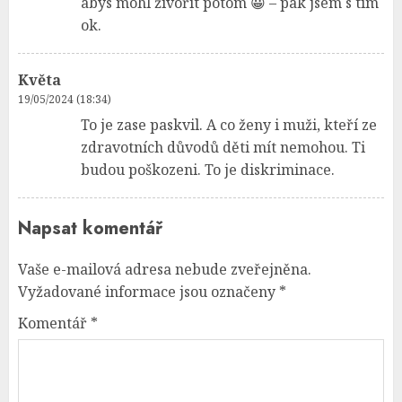
abys mohl živořit potom 😀 – pak jsem s tím
ok.
Květa
19/05/2024 (18:34)
To je zase paskvil. A co ženy i muži, kteří ze
zdravotních důvodů děti mít nemohou. Ti
budou poškozeni. To je diskriminace.
Napsat komentář
Vaše e-mailová adresa nebude zveřejněna.
Vyžadované informace jsou označeny
*
Komentář
*