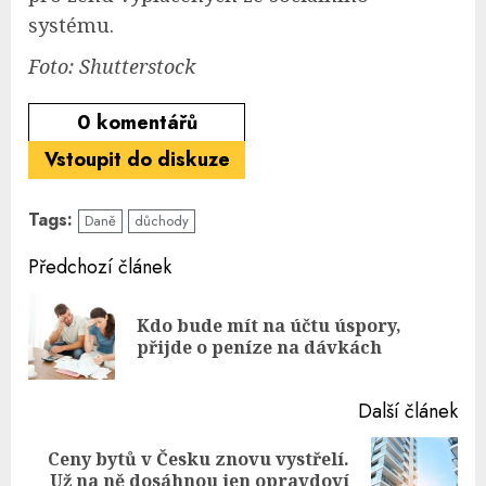
systému.
Foto: Shutterstock
0
komentářů
Vstoupit do diskuze
Tags:
Daně
důchody
Continue
Předchozí článek
Reading
Kdo bude mít na účtu úspory,
Pre
přijde o peníze na dávkách
pos
Další článek
Ceny bytů v Česku znovu vystřelí.
Next
Už na ně dosáhnou jen opravdoví