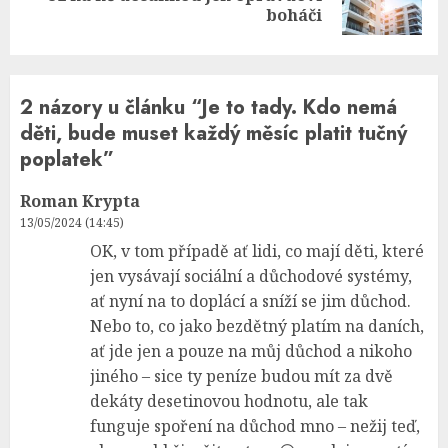
post:
boháči
2 názory u článku “
Je to tady. Kdo nemá
děti, bude muset každý měsíc platit tučný
poplatek
”
Roman Krypta
13/05/2024 (14:45)
OK, v tom případě ať lidi, co mají děti, které
jen vysávají sociální a důchodové systémy,
ať nyní na to doplácí a sníží se jim důchod.
Nebo to, co jako bezdětný platím na daních,
ať jde jen a pouze na můj důchod a nikoho
jiného – sice ty peníze budou mít za dvě
dekáty desetinovou hodnotu, ale tak
funguje spoření na důchod mno – nežij teď,