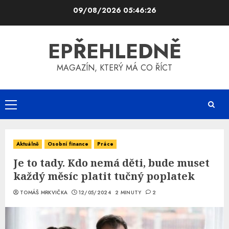
Skip
09/08/2026
05:46:26
to
content
EPŘEHLEDNĚ
MAGAZÍN, KTERÝ MÁ CO ŘÍCT
Primary
Menu
Aktuálně
Osobní finance
Práce
Je to tady. Kdo nemá děti, bude muset
každý měsíc platit tučný poplatek
TOMÁŠ MRKVIČKA
12/05/2024
2 MINUTY
2