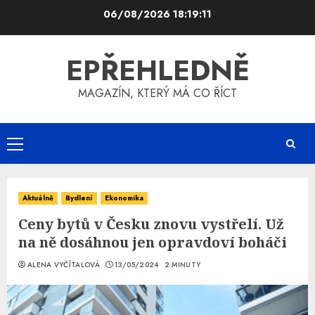
Skip
06/08/2026
18:19:12
to
content
EPŘEHLEDNĚ
MAGAZÍN, KTERÝ MÁ CO ŘÍCT
Primary
Menu
Aktuálně
Bydlení
Ekonomika
Ceny bytů v Česku znovu vystřelí. Už
na ně dosáhnou jen opravdoví boháči
ALENA VYČÍTALOVÁ
13/05/2024
2 MINUTY