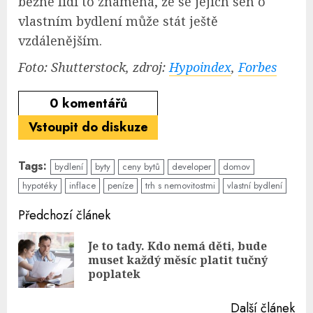
běžné lidi to znamená, že se jejich sen o
vlastním bydlení může stát ještě
vzdálenějším.
Foto: Shutterstock, zdroj:
Hypoindex
,
Forbes
0
komentářů
Vstoupit do diskuze
Tags:
bydlení
byty
ceny bytů
developer
domov
hypotéky
inflace
peníze
trh s nemovitostmi
vlastní bydlení
Continue
Předchozí článek
Reading
Je to tady. Kdo nemá děti, bude
Pre
muset každý měsíc platit tučný
pos
poplatek
Další článek