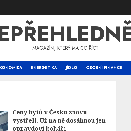
EPŘEHLEDN
MAGAZÍN, KTERÝ MÁ CO ŘÍCT
KONOMIKA
ENERGETIKA
JÍDLO
OSOBNÍ FINANCE
Ceny bytů v Česku znovu
vystřelí. Už na ně dosáhnou jen
opravdoví boháči