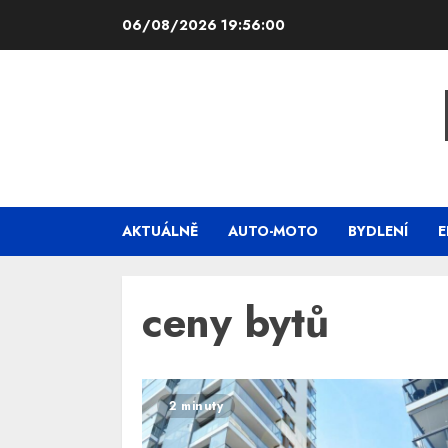
Skip
06/08/2026
19:56:01
to
content
AKTUÁLNĚ
AUTO-MOTO
BYDLENÍ
E
ceny bytů
2 minuty