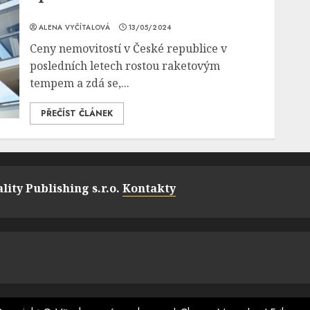
ALENA VYČÍTALOVÁ
13/05/2024
Ceny nemovitostí v České republice v
posledních letech rostou raketovým
tempem a zdá se,...
PŘEČÍST ČLÁNEK
lity Publishing s.r.o.
Kontakty