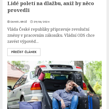
Lidé poletí na dlažbu, aniž by něco
provedli
DANIEL BROŽ
29/06/2024
Vláda České republiky připravuje revoluční
změny v pracovním zákoníku. Vládní ODS chce
zavést výpověď...
PŘEČÍST ČLÁNEK
3 minuty