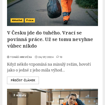
Aktuálně
Práce
V Česku jde do tuhého. Vrací se
povinná práce. Už se tomu nevyhne
vůbec nikdo
TOMÁŠ MRKVIČKA
24/07/2024
10
Když někdo vzpomíná na minulý režim, hovoří
jako o jedné z jeho mála výhod...
PŘEČÍST ČLÁNEK
3 minuty