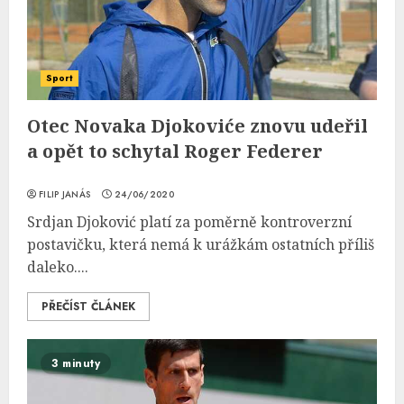
Sport
Otec Novaka Djokoviće znovu udeřil
a opět to schytal Roger Federer
FILIP JANÁS
24/06/2020
Srdjan Djoković platí za poměrně kontroverzní
postavičku, která nemá k urážkám ostatních příliš
daleko....
PŘEČÍST ČLÁNEK
3 minuty