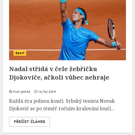
Sport
Nadal střídá v čele žebříčku
Djokoviče, ačkoli vůbec nehraje
FILIP JANÁS
14/10/2019
Každá éra jednou končí. Srbský tenista Novak
Djokovič se po téměř ročním kralování loučí...
PŘEČÍST ČLÁNEK