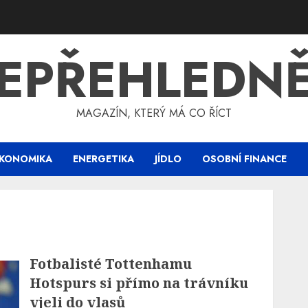
EPŘEHLEDN
MAGAZÍN, KTERÝ MÁ CO ŘÍCT
KONOMIKA
ENERGETIKA
JÍDLO
OSOBNÍ FINANCE
Fotbalisté Tottenhamu
Hotspurs si přímo na trávníku
vjeli do vlasů