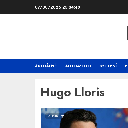
Skip
07/08/2026
23:34:43
to
content
AKTUÁLNĚ
AUTO-MOTO
BYDLENÍ
E
Hugo Lloris
3 minuty