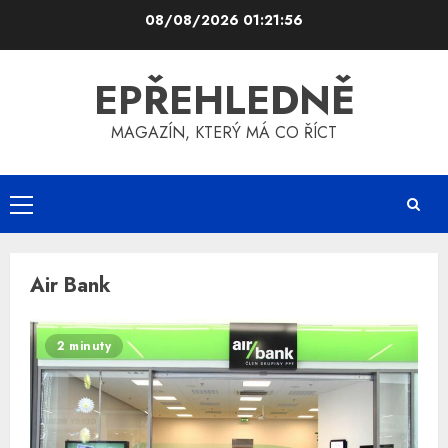
Skip
08/08/2026
01:21:57
to
content
EPŘEHLEDNĚ
MAGAZÍN, KTERÝ MÁ CO ŘÍCT
Primary
Menu
Air Bank
2 minuty