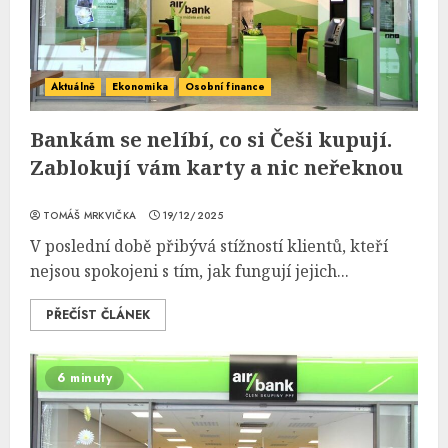
Aktuálně
Ekonomika
Osobní finance
Bankám se nelíbí, co si Češi kupují.
Zablokují vám karty a nic neřeknou
TOMÁŠ MRKVIČKA
19/12/2025
V poslední době přibývá stížností klientů, kteří
nejsou spokojeni s tím, jak fungují jejich...
PŘEČÍST ČLÁNEK
6 minuty