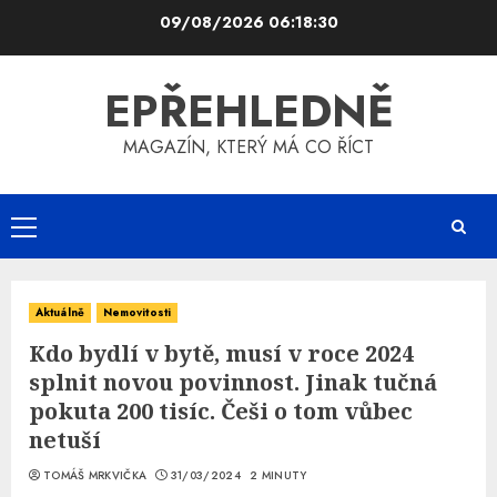
Skip
09/08/2026
06:18:30
to
content
EPŘEHLEDNĚ
MAGAZÍN, KTERÝ MÁ CO ŘÍCT
Primary
Menu
Aktuálně
Nemovitosti
Kdo bydlí v bytě, musí v roce 2024
splnit novou povinnost. Jinak tučná
pokuta 200 tisíc. Češi o tom vůbec
netuší
TOMÁŠ MRKVIČKA
31/03/2024
2 MINUTY