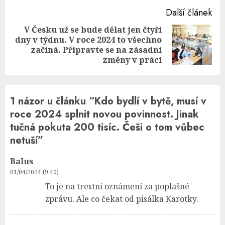
Další článek
V Česku už se bude dělat jen čtyři
dny v týdnu. V roce 2024 to všechno
Next
začíná. Připravte se na zásadní
post:
změny v práci
1 názor u článku “
Kdo bydlí v bytě, musí v
roce 2024 splnit novou povinnost. Jinak
tučná pokuta 200 tisíc. Češi o tom vůbec
netuší
”
Balus
01/04/2024 (9:40)
To je na trestní oznámení za poplašné
zprávu. Ale co čekat od pisálka Karotky.