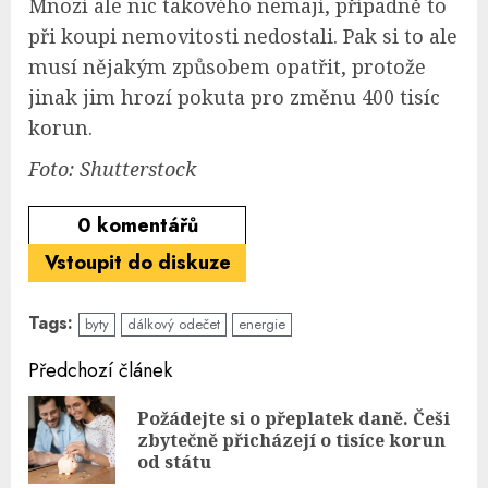
Mnozí ale nic takového nemají, případně to
při koupi nemovitosti nedostali. Pak si to ale
musí nějakým způsobem opatřit, protože
jinak jim hrozí pokuta pro změnu 400 tisíc
korun.
Foto: Shutterstock
0
komentářů
Vstoupit do diskuze
Tags:
byty
dálkový odečet
energie
Continue
Předchozí článek
Reading
Požádejte si o přeplatek daně. Češi
Pre
zbytečně přicházejí o tisíce korun
pos
od státu