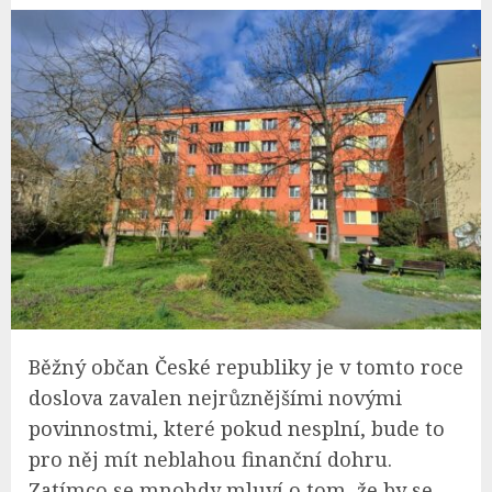
Běžný občan České republiky je v tomto roce
doslova zavalen nejrůznějšími novými
povinnostmi, které pokud nesplní, bude to
pro něj mít neblahou finanční dohru.
Zatímco se mnohdy mluví o tom, že by se