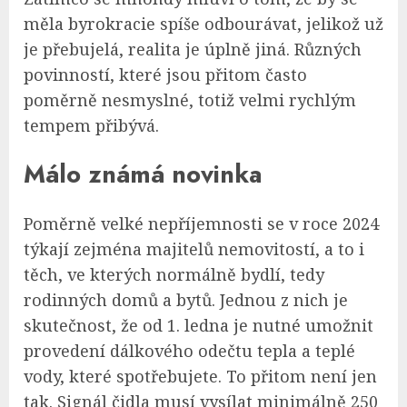
měla byrokracie spíše odbourávat, jelikož už
je přebujelá, realita je úplně jiná. Různých
povinností, které jsou přitom často
poměrně nesmyslné, totiž velmi rychlým
tempem přibývá.
Málo známá novinka
Poměrně velké nepříjemnosti se v roce 2024
týkají zejména majitelů nemovitostí, a to i
těch, ve kterých normálně bydlí, tedy
rodinných domů a bytů. Jednou z nich je
skutečnost, že od 1. ledna je nutné umožnit
provedení dálkového odečtu tepla a teplé
vody, které spotřebujete. To přitom není jen
tak. Signál čidla musí vysílat minimálně 250