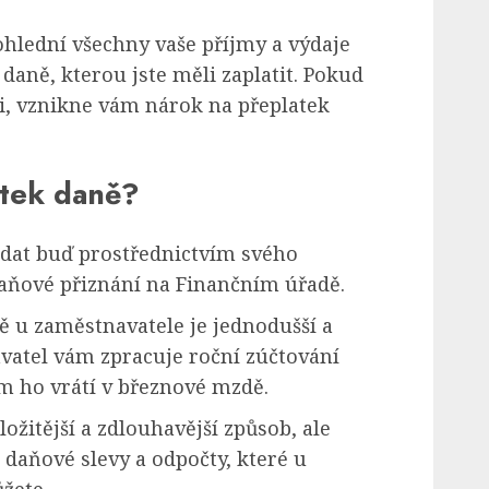
hlední všechny vaše příjmy a výdaje
 daně, kterou jste měli zaplatit. Pokud
měli, vznikne vám nárok na přeplatek
atek daně?
dat buď prostřednictvím svého
aňové přiznání na Finančním úřadě.
ě u zaměstnavatele je jednodušší a
vatel vám zpracuje roční zúčtování
m ho vrátí v březnové mzdě.
ožitější a zdlouhavější způsob, ale
 daňové slevy a odpočty, které u
žete.