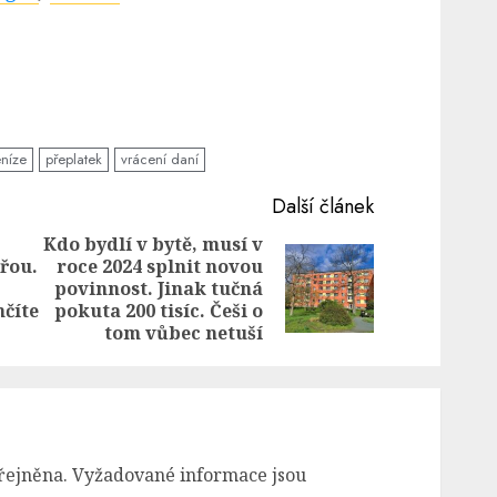
níze
přeplatek
vrácení daní
Další článek
Kdo bydlí v bytě, musí v
řou.
roce 2024 splnit novou
Previous
Next
povinnost. Jinak tučná
post:
post:
nčíte
pokuta 200 tisíc. Češi o
tom vůbec netuší
řejněna.
Vyžadované informace jsou