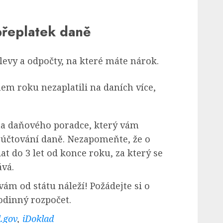
 přeplatek daně
levy a odpočty, na které máte nárok.
hem roku nezaplatili na daních více,
 na daňového poradce, který vám
účtování daně. Nezapomeňte, že o
t do 3 let od konce roku, za který se
ává.
vám od státu náleží! Požádejte si o
rodinný rozpočet.
l.gov
,
iDoklad