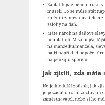
Zaplatili jste během roku ví
museli. To se může stát nap
změnili zaměstnavatele a z
zálohy na daň.
Máte nárok na daňové slevy
neuplatnili. Mezi nejčastější
na manželku/manžela, sleva
patří například odpočet úro
na penzijní spoření.
Jak zjistit, zda mát
Nejjednodušší způsob, jak zjis
je požádat o roční zúčtování 
zaměstnavatel, nebo si ho m