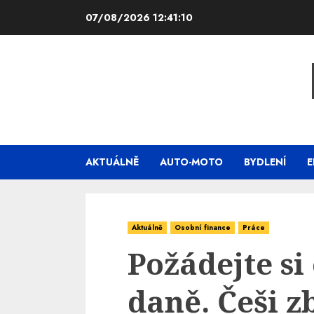
Skip
07/08/2026
12:41:11
to
content
AKTUÁLNĚ
AUTO-MOTO
BYDLENÍ
E
Aktuálně
Osobní finance
Práce
Požádejte si
daně. Češi z