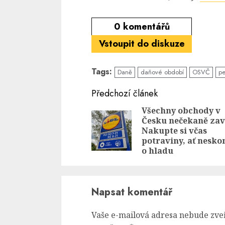
0
komentářů
Vstoupit do diskuze
Tags:
Daně
daňové období
OSVČ
pe
Continue
Předchozí článek
Reading
Všechny obchody v
Česku nečekaně zav
Nakupte si včas
potraviny, ať nesko
o hladu
Napsat komentář
Vaše e-mailová adresa nebude zve