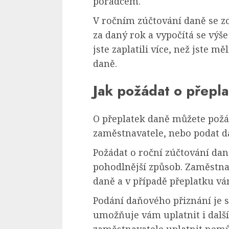
poradcem.
V ročním zúčtování daně se zo
za daný rok a vypočítá se výše
jste zaplatili více, než jste 
daně.
Jak požádat o přepl
O přeplatek daně můžete požá
zaměstnavatele, nebo podat d
Požádat o roční zúčtování dan
pohodlnější způsob. Zaměstna
daně a v případě přeplatku vá
Podání daňového přiznání je sl
umožňuje vám uplatnit i další
zaměstnavatele uplatnit nemů