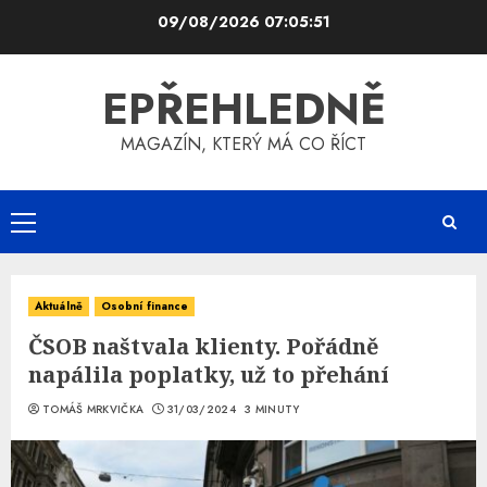
Skip
09/08/2026
07:05:52
to
content
EPŘEHLEDNĚ
MAGAZÍN, KTERÝ MÁ CO ŘÍCT
Primary
Menu
Aktuálně
Osobní finance
ČSOB naštvala klienty. Pořádně
napálila poplatky, už to přehání
TOMÁŠ MRKVIČKA
31/03/2024
3 MINUTY