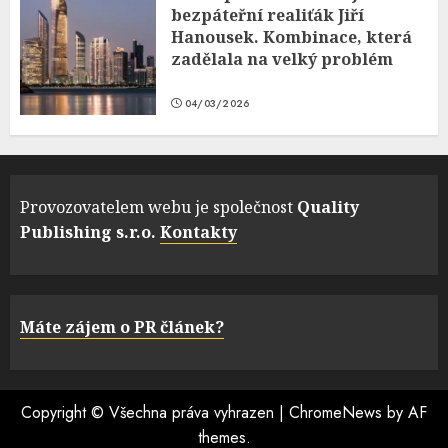
bezpáteřní realiťák Jiří
Hanousek. Kombinace, která
zadělala na velký problém
04/03/2026
Provozovatelem webu je společnost
Quality
Publishing s.r.o.
Kontakty
Máte zájem o PR článek?
Copyright © Všechna práva vyhrazen
|
ChromeNews
by AF
themes.