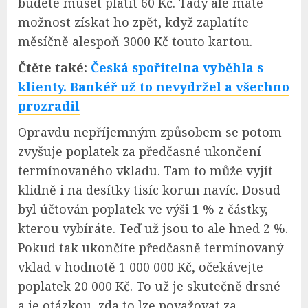
budete muset platit 60 Kč. Tady ale máte
možnost získat ho zpět, když zaplatíte
měsíčně alespoň 3000 Kč touto kartou.
Čtěte také:
Česká spořitelna vyběhla s
klienty. Bankéř už to nevydržel a všechno
prozradil
Opravdu nepříjemným způsobem se potom
zvyšuje poplatek za předčasné ukončení
termínovaného vkladu. Tam to může vyjít
klidně i na desítky tisíc korun navíc. Dosud
byl účtován poplatek ve výši 1 % z částky,
kterou vybíráte. Teď už jsou to ale hned 2 %.
Pokud tak ukončíte předčasně termínovaný
vklad v hodnotě 1 000 000 Kč, očekávejte
poplatek 20 000 Kč. To už je skutečně drsné
a je otázkou, zda to lze považovat za