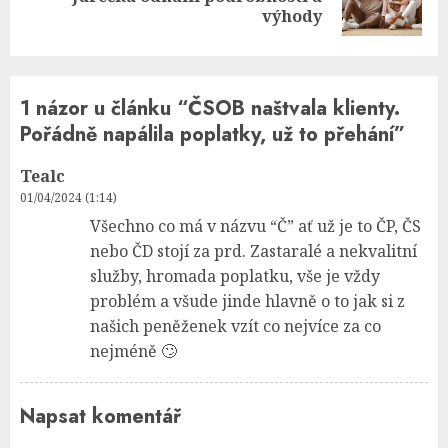
post:
výhody
1 názor u článku “
ČSOB naštvala klienty.
Pořádně napálila poplatky, už to přehání
”
Tealc
01/04/2024 (1:14)
Všechno co má v názvu “Č” ať už je to ČP, ČS
nebo ČD stojí za prd. Zastaralé a nekvalitní
služby, hromada poplatku, vše je vždy
problém a všude jinde hlavně o to jak si z
našich peněženek vzít co nejvíce za co
nejméně 🙄
Napsat komentář