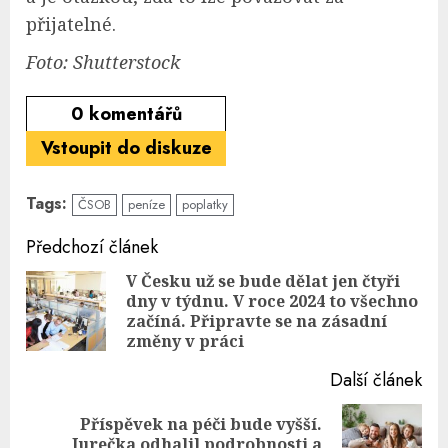
přijatelné.
Foto: Shutterstock
0
komentářů
Vstoupit do diskuze
Tags:
ČSOB
peníze
poplatky
Continue
Předchozí článek
Reading
V Česku už se bude dělat jen čtyři
dny v týdnu. V roce 2024 to všechno
Pre
začíná. Připravte se na zásadní
pos
změny v práci
Další článek
Příspěvek na péči bude vyšší.
Next
Jurečka odhalil podrobnosti a