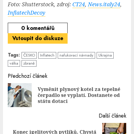
Foto: Shutterstock, zdroj:
CT24
,
News.italy24
,
InflatechDecoy
0
komentářů
Vstoupit do diskuze
Tags:
ČESKO
Inflatech
nafukovací návnady
Ukrajina
válka
zbraně
Continue
Předchozí článek
Reading
Vyměnit plynový kotel za tepelné
Pre
čerpadlo se vyplatí. Dostanete od
pos
státu dotaci
Další článek
Konec igelitových pytlíků. Chystá
Next