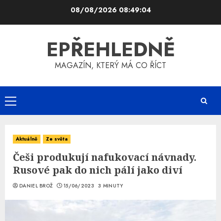
Skip
08/08/2026
08:49:05
to
content
EPŘEHLEDNĚ
MAGAZÍN, KTERÝ MÁ CO ŘÍCT
Primary
Menu
Aktuálně
Ze světa
Češi produkují nafukovací návnady.
Rusové pak do nich pálí jako diví
DANIEL BROŽ
15/06/2023
3 MINUTY