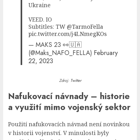
Ukraine
VEED. IO
Subtitles: TW
@TarmoFella
pic.twitter.com/j4LNmegKOs
— MAKS 23 👀🇺🇦
(@Maks_NAFO_FELLA)
February
22, 2023
Zdroj:
Twitter
Nafukovací návnady – historie
a využití mimo vojenský sektor
Použití nafukovacích návnad není novinkou
v historii vojenství. V minulosti byly