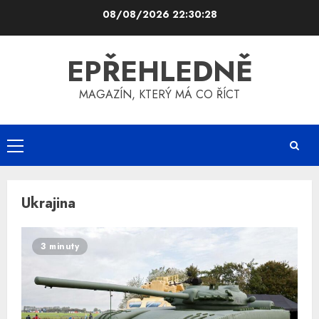
Skip
08/08/2026
22:30:28
to
content
EPŘEHLEDNĚ
MAGAZÍN, KTERÝ MÁ CO ŘÍCT
Primary
Menu
Ukrajina
3 minuty