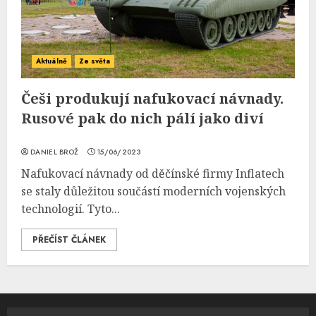
Aktuálně
Ze světa
Češi produkují nafukovací návnady.
Rusové pak do nich pálí jako diví
DANIEL BROŽ
15/06/2023
Nafukovací návnady od děčínské firmy Inflatech
se staly důležitou součástí moderních vojenských
technologií. Tyto...
PŘEČÍST ČLÁNEK