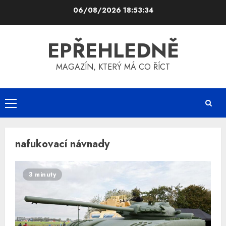
Skip
06/08/2026
18:53:34
to
content
EPŘEHLEDNĚ
MAGAZÍN, KTERÝ MÁ CO ŘÍCT
Primary
Menu
nafukovací návnady
3 minuty