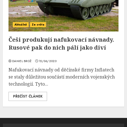
Aktuálně
Ze světa
Češi produkují nafukovací návnady.
Rusové pak do nich pálí jako diví
DANIEL BROŽ
15/06/2023
Nafukovací návnady od děčínské firmy Inflatech
se staly důležitou součástí moderních vojenských
technologií. Tyto...
PŘEČÍST ČLÁNEK