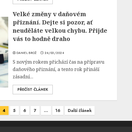
Velké změny v daňovém
přiznání. Dejte si pozor, ať
neuděláte velkou chybu. Přijde
vás to hodně draho
DANIEL BROŽ
24/03/2024
S novým rokem přichází čas na přípravu
daňového přiznání, a tento rok přináší
zásadní...
PŘEČÍST ČLÁNEK
4
5
6
7
…
16
Další článek