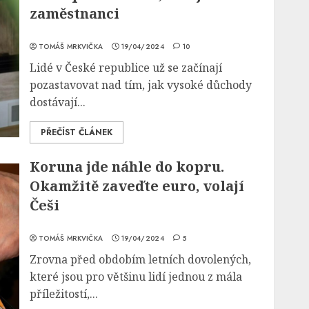
zaměstnanci
TOMÁŠ MRKVIČKA
19/04/2024
10
Lidé v České republice už se začínají
pozastavovat nad tím, jak vysoké důchody
dostávají...
PŘEČÍST ČLÁNEK
Koruna jde náhle do kopru.
Okamžitě zaveďte euro, volají
Češi
TOMÁŠ MRKVIČKA
19/04/2024
5
Zrovna před obdobím letních dovolených,
které jsou pro většinu lidí jednou z mála
příležitostí,...