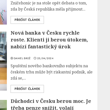
Zničehonic je na stole opět debata o tom,
zda by Česká republika měla přijmout...
PŘEČÍST ČLÁNEK
Nová banka v Česku rychle
roste. Klienti ji berou útokem,
nabízí fantastický úrok
DANIEL BROŽ
23/04/2024
Spuštění nového bankovního subjektu na
českém trhu může být riskantní podnik, ale
zdá se,...
PŘEČÍST ČLÁNEK
Důchodci v Česku berou moc. Je
třeba penze snížit, volají