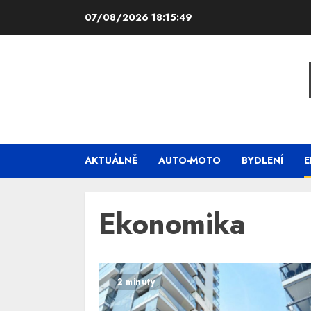
Skip
07/08/2026
18:15:50
to
content
AKTUÁLNĚ
AUTO-MOTO
BYDLENÍ
E
Ekonomika
2 minuty