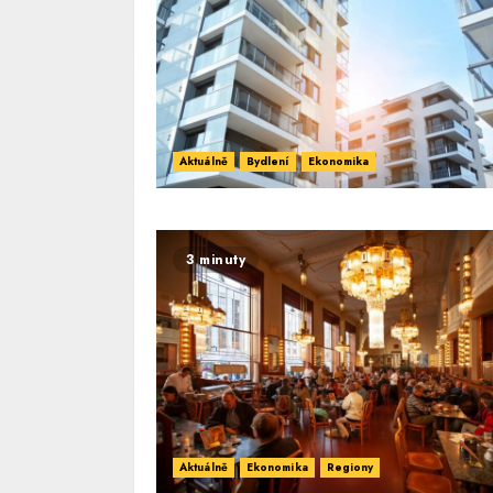
Aktuálně
Bydlení
Ekonomika
3 minuty
Aktuálně
Ekonomika
Regiony