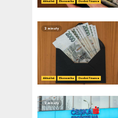
Aktuálně
Ekonomika
Osobní finance
2 minuty
Aktuálně
Ekonomika
Osobní finance
2 minuty