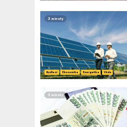
3 minuty
Bydlení
Ekonomika
Energetika
Věda
3 minuty