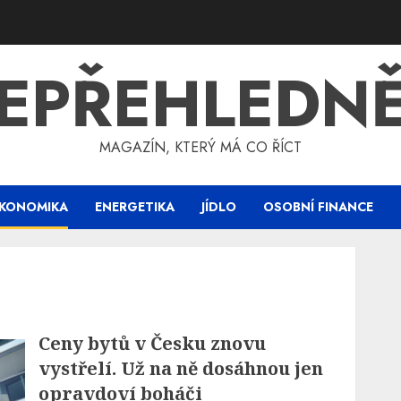
EPŘEHLEDN
MAGAZÍN, KTERÝ MÁ CO ŘÍCT
KONOMIKA
ENERGETIKA
JÍDLO
OSOBNÍ FINANCE
Ceny bytů v Česku znovu
vystřelí. Už na ně dosáhnou jen
opravdoví boháči