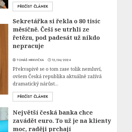
PŘEČÍST ČLÁNEK
Sekretářka si řekla o 80 tisíc
měsíčně. Češi se utrhli ze
řetězu, pod padesát už nikdo
nepracuje
TOMÁŠ MRKVIČKA
12/04/2024
Překvapivě se o tom zase tolik nemluví,
ovšem Česká republika aktuálně zažívá
dramatický nárůst...
PŘEČÍST ČLÁNEK
Největší česká banka chce
zavádět euro. To už je na klienty
moc, raději prchají