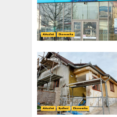
Aktuálně
Ekonomika
3 minuty
Aktuálně
Bydlení
Ekonomika