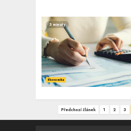
3 minuty
Ekonomika
Navigace
Předchozí článek
1
2
3
pro
příspěvky