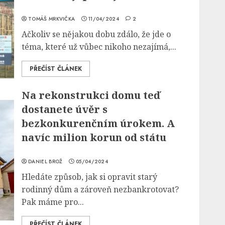
TOMÁŠ MRKVIČKA
11/04/2024
2
Ačkoliv se nějakou dobu zdálo, že jde o
téma, které už vůbec nikoho nezajímá,...
PŘEČÍST ČLÁNEK
Na rekonstrukci domu teď
dostanete úvěr s
bezkonkurenčním úrokem. A
navíc milion korun od státu
DANIEL BROŽ
05/04/2024
Hledáte způsob, jak si opravit starý
rodinný dům a zároveň nezbankrotovat?
Pak máme pro...
PŘEČÍST ČLÁNEK