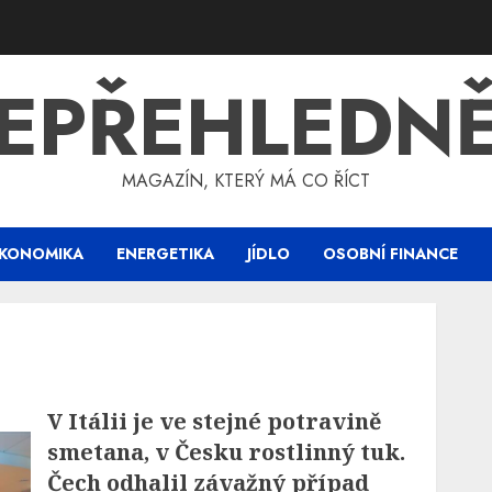
EPŘEHLEDN
MAGAZÍN, KTERÝ MÁ CO ŘÍCT
KONOMIKA
ENERGETIKA
JÍDLO
OSOBNÍ FINANCE
V Itálii je ve stejné potravině
smetana, v Česku rostlinný tuk.
Čech odhalil závažný případ