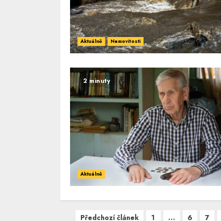
Aktuálně
Nemovitosti
2 minuty
Aktuálně
Navigace
Předchozí článek
1
…
6
7