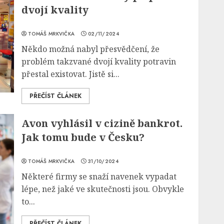
dvojí kvality
TOMÁŠ MRKVIČKA
02/11/2024
Někdo možná nabyl přesvědčení, že
problém takzvané dvojí kvality potravin
přestal existovat. Jistě si...
PŘEČÍST ČLÁNEK
Avon vyhlásil v cizině bankrot.
Jak tomu bude v Česku?
TOMÁŠ MRKVIČKA
31/10/2024
Některé firmy se snaží navenek vypadat
lépe, než jaké ve skutečnosti jsou. Obvykle
to...
PŘEČÍST ČLÁNEK