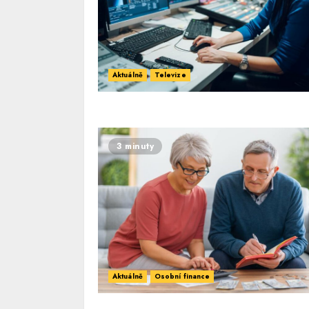
Aktuálně
Televize
3 minuty
Aktuálně
Osobní finance