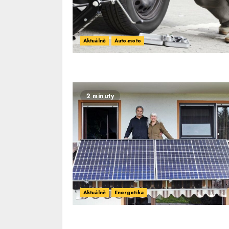
Aktuálně
Auto-moto
2 minuty
Aktuálně
Energetika