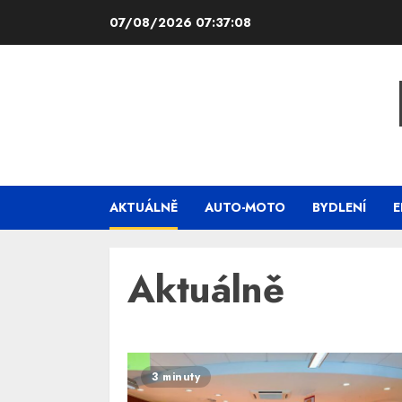
Skip
07/08/2026
07:37:09
to
content
AKTUÁLNĚ
AUTO-MOTO
BYDLENÍ
E
Aktuálně
3 minuty