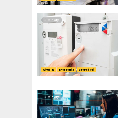
3 minuty
Aktuálně
Energetika
Spotřebitel
3 minuty