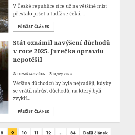
V České republice sice už na většině míst
přestalo pršet a tudíž se čeká,...
PŘEČÍST ČLÁNEK
Stát oznámil navýšení důchodů
v roce 2025. Jurečka opravdu
nepotěšil
TOMÁŠ MRKVIČKA
13/09/2024
Většina důchodců by byla nejraději, kdyby
se vrátil nárůst důchodů, na který byli
zvyklí...
PŘEČÍST ČLÁNEK
8
9
10
11
12
…
84
Další článek