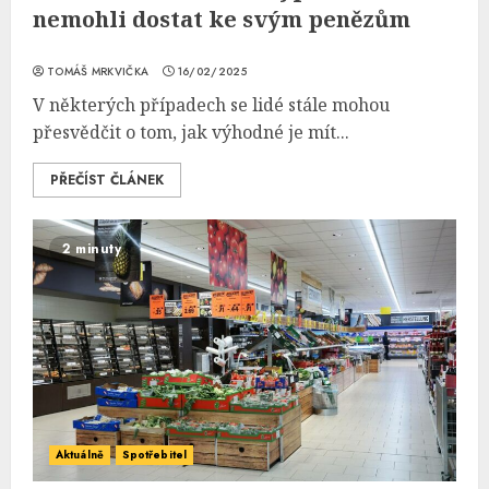
nemohli dostat ke svým penězům
TOMÁŠ MRKVIČKA
16/02/2025
V některých případech se lidé stále mohou
přesvědčit o tom, jak výhodné je mít...
PŘEČÍST ČLÁNEK
2 minuty
Aktuálně
Spotřebitel