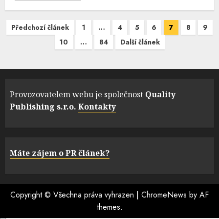
Navigace
Předchozí článek
1
…
4
5
6
7
8
9
pro
10
…
84
Další článek
příspěvky
Provozovatelem webu je společnost
Quality
Publishing s.r.o.
Kontakty
Máte zájem o PR článek?
Copyright © Všechna práva vyhrazen
|
ChromeNews
by AF
themes.