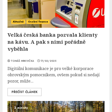
Aktuálně
Osobní finance
Velká česká banka pozvala klienty
na kávu. A pak s nimi pořádně
vyběhla
TOMÁŠ MRKVIČKA
17/02/2025
Digitální komunikace je pro velké korporace
obrovským pomocníkem, ovšem pokud si nedají
pozor, může...
PŘEČÍST ČLÁNEK
2 minuty