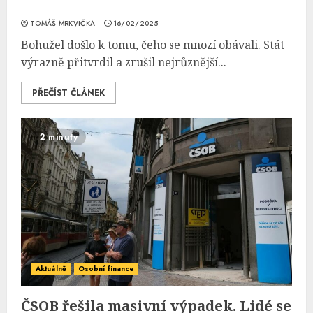
TOMÁŠ MRKVIČKA
16/02/2025
Bohužel došlo k tomu, čeho se mnozí obávali. Stát
výrazně přitvrdil a zrušil nejrůznější...
PŘEČÍST ČLÁNEK
2 minuty
Aktuálně
Osobní finance
ČSOB řešila masivní výpadek. Lidé se