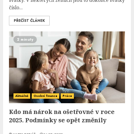
svátky. V některých zemích jsou to dokonce svátky
číslo...
PŘEČÍST ČLÁNEK
2 minuty
Aktuálně
Osobní finance
Práce
Kdo má nárok na ošetřovné v roce
2025. Podmínky se opět změnily