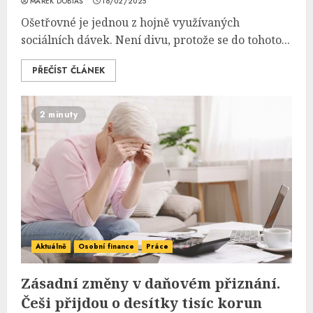
MAREK DOBIÁŠ
16/02/2025
Ošetřovné je jednou z hojně využívaných
sociálních dávek. Není divu, protože se do tohoto...
PŘEČÍST ČLÁNEK
2 minuty
Aktuálně
Osobní finance
Práce
Zásadní změny v daňovém přiznání.
Češi přijdou o desítky tisíc korun