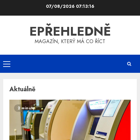
Skip
07/08/2026
07:13:17
to
content
EPŘEHLEDNĚ
MAGAZÍN, KTERÝ MÁ CO ŘÍCT
Primary
Menu
Aktuálně
2 minuty