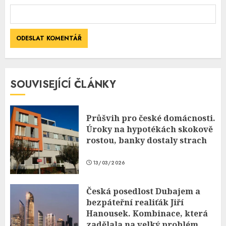
SOUVISEJÍCÍ ČLÁNKY
Průšvih pro české domácnosti.
Úroky na hypotékách skokově
rostou, banky dostaly strach
13/03/2026
Česká posedlost Dubajem a
bezpáteřní realiťák Jiří
Hanousek. Kombinace, která
zadělala na velký problém