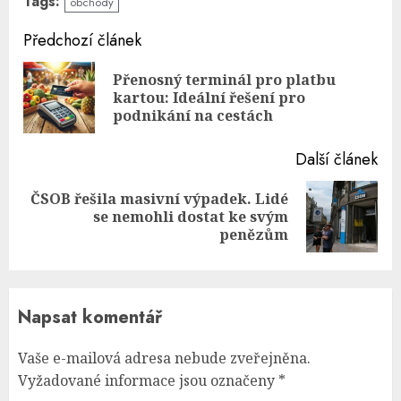
Tags:
obchody
Continue
Předchozí článek
Reading
Přenosný terminál pro platbu
Pre
kartou: Ideální řešení pro
pos
podnikání na cestách
Další článek
ČSOB řešila masivní výpadek. Lidé
Next
se nemohli dostat ke svým
post:
penězům
Napsat komentář
Vaše e-mailová adresa nebude zveřejněna.
Vyžadované informace jsou označeny
*