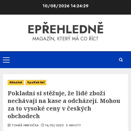
Skip
10/08/2026
14:24:29
to
content
EPŘEHLEDNĚ
MAGAZÍN, KTERÝ MÁ CO ŘÍCT
Primary
Menu
Aktuálně
Spotřebitel
Pokladní si stěžuje, že lidé zboží
nechávají na kase a odcházejí. Mohou
za to vysoké ceny v českých
obchodech
TOMÁŠ MRKVIČKA
14/02/2025
2 MINUTY