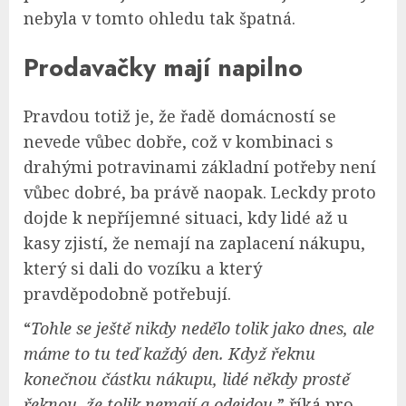
nebyla v tomto ohledu tak špatná.
Prodavačky mají napilno
Pravdou totiž je, že řadě domácností se
nevede vůbec dobře, což v kombinaci s
drahými potravinami základní potřeby není
vůbec dobré, ba právě naopak. Leckdy proto
dojde k nepříjemné situaci, kdy lidé až u
kasy zjistí, že nemají na zaplacení nákupu,
který si dali do vozíku a který
pravděpodobně potřebují.
“
Tohle se ještě nikdy nedělo tolik jako dnes, ale
máme to tu teď každý den. Když řeknu
konečnou částku nákupu, lidé někdy prostě
řeknou, že tolik nemají a odejdou,
” říká pro