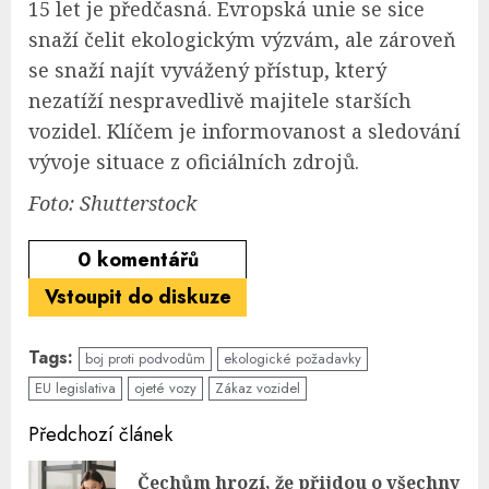
15 let je předčasná. Evropská unie se sice
snaží čelit ekologickým výzvám, ale zároveň
se snaží najít vyvážený přístup, který
nezatíží nespravedlivě majitele starších
vozidel. Klíčem je informovanost a sledování
vývoje situace z oficiálních zdrojů.
Foto: Shutterstock
0
komentářů
Vstoupit do diskuze
Tags:
boj proti podvodům
ekologické požadavky
EU legislativa
ojeté vozy
Zákaz vozidel
Continue
Předchozí článek
Reading
Čechům hrozí, že přijdou o všechny