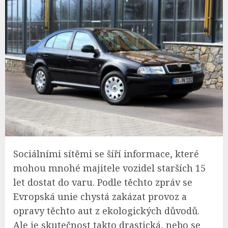
Sociálními sítěmi se šíří informace, které
mohou mnohé majitele vozidel starších 15
let dostat do varu. Podle těchto zpráv se
Evropská unie chystá zakázat provoz a
opravy těchto aut z ekologických důvodů.
Ale je skutečnost takto drastická, nebo se