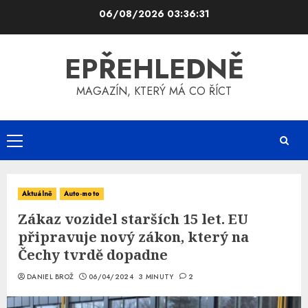
Skip
06/08/2026
03:36:31
to
content
EPŘEHLEDNĚ
MAGAZÍN, KTERÝ MÁ CO ŘÍCT
Primary
Menu
Aktuálně
Auto-moto
Zákaz vozidel starších 15 let. EU
připravuje nový zákon, který na
Čechy tvrdě dopadne
DANIEL BROŽ
06/04/2024
3 MINUTY
2