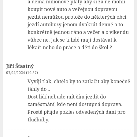
a nemá miliónové platy aby si za ně mohli
koupit nové auto a veřejnou dopravou
jezdit nemůžou protože do některých obcí
jezdí autobusy jenom dvakrát denně a to
konkrétně jednou ráno a večer a o víkendu
vůbec ne. Jak se ti lidé mají dostávat k
lékaři nebo do práce a děti do škol ?
Jiří Šťastný
07/04/2024 (10:57)
Vyvíjí tlak, chtělo by to zatlačit aby konečně
táhly do ..
Dost lidí nebude mít čím jezdit do
zaměstnání, kde není dostupná doprava.
Prostě přijde pokles odvedených daní pro
tlučhuby.