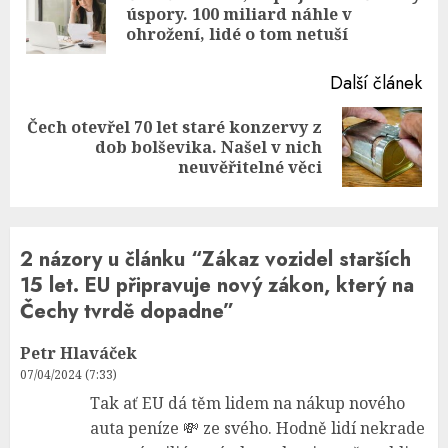
Pre
úspory. 100 miliard náhle v
pos
ohrožení, lidé o tom netuší
Další článek
Čech otevřel 70 let staré konzervy z
Next
dob bolševika. Našel v nich
post:
neuvěřitelné věci
2 názory u článku “
Zákaz vozidel starších
15 let. EU připravuje nový zákon, který na
Čechy tvrdě dopadne
”
Petr Hlaváček
07/04/2024 (7:33)
Tak ať EU dá těm lidem na nákup nového
auta peníze 💸 ze svého. Hodně lidí nekrade