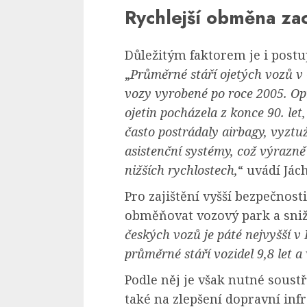
Rychlejší obměna zac
Důležitým faktorem je i pos
„
Průměrné stáří ojetých vozů v 
vozy vyrobené po roce 2005. Opr
ojetin pocházela z konce 90. let
často postrádaly airbagy, vyztu
asistenční systémy, což výrazně
nižších rychlostech,
“ uvádí Jác
Pro zajištění vyšší bezpečnosti
obměňovat vozový park a sni
českých vozů je páté nejvyšší v
průměrné stáří vozidel 9,8 let a
Podle něj je však nutné soust
také na zlepšení dopravní infr