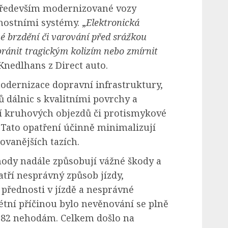
 především modernizované vozy
ostními systémy. „
Elektronická
é brzdění či varování před srážkou
ánit tragickým kolizím nebo zmírnit
Knedlhans z Direct auto.
odernizace dopravní infrastruktury,
 dálnic s kvalitními povrchy a
í kruhových objezdů či protismykové
 Tato opatření účinně minimalizují
ovanějších tazích.
ehody nadále způsobují vážné škody a
atří nesprávný způsob jízdy,
přednosti v jízdě a nesprávné
rétní příčinou bylo nevěnování se plně
8 182 nehodám. Celkem došlo na