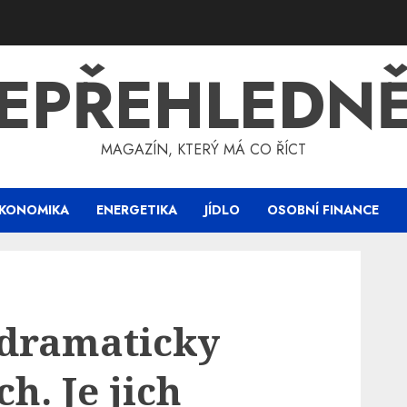
EPŘEHLEDN
MAGAZÍN, KTERÝ MÁ CO ŘÍCT
KONOMIKA
ENERGETIKA
JÍDLO
OSOBNÍ FINANCE
 dramaticky
h. Je jich