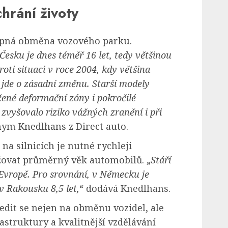
hrání životy
tupná obměna vozového parku.
Česku je dnes téměř 16 let, tedy většinou
oti situaci v roce 2004, kdy většina
, jde o zásadní změnu. Starší modely
žené deformační zóny i pokročilé
 zvyšovalo riziko vážných zranění i při
hym Knedlhans z Direct auto.
 na silnicích je nutné rychleji
žovat průměrný věk automobilů. „
Stáří
 Evropě. Pro srovnání, v Německu je
 v Rakousku 8,5 let,
“ dodává Knedlhans.
ředit se nejen na obměnu vozidel, ale
astruktury a kvalitnější vzdělávání