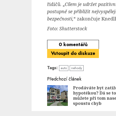
řidičů. „
Cílem je udržet pozitivn
postupně se přiblížit nejvyspělej
bezpečnosti,
“ zakončuje Knedl
Foto: Shutterstock
0
komentářů
Vstoupit do diskuze
Tags:
auto
nehody
Continue
Předchozí článek
Reading
Prodáváte byt zatíž
hypotékou? Dá se to
můžete při tom nas
spoustu chyb