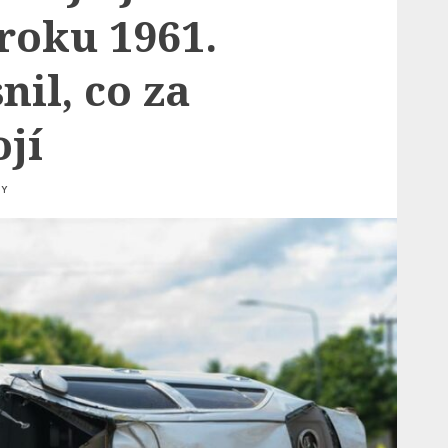
roku 1961.
nil, co za
jí
TY