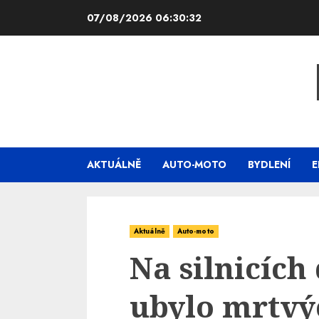
Skip
07/08/2026
06:30:33
to
content
AKTUÁLNĚ
AUTO-MOTO
BYDLENÍ
E
Aktuálně
Auto-moto
Na silnicích
ubylo mrtvýc