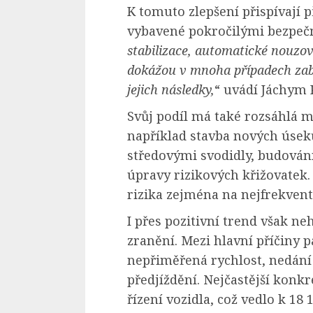
K tomuto zlepšení přispívají
vybavené pokročilými bezpečn
stabilizace, automatické nouzov
dokážou v mnoha případech zabr
jejich následky,
“ uvádí Jáchym 
Svůj podíl má také rozsáhlá m
například stavba nových úseků
středovými svodidly, budován
úpravy rizikových křižovatek.
rizika zejména na nejfrekvent
I přes pozitivní trend však n
zranění. Mezi hlavní příčiny p
nepřiměřená rychlost, nedání 
předjíždění. Nejčastější konk
řízení vozidla, což vedlo k 1