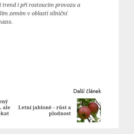
í trend i při rostoucím provozu a
ším zemím v oblasti silniční
hans.
Další článek
ený
, ale
Letní jabloně – růst a
Previous
Next
ekat
plodnost
post:
post: