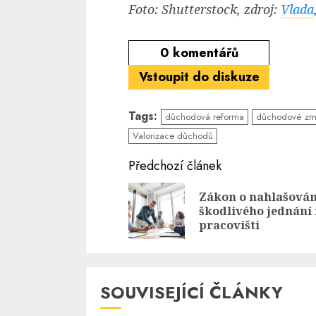
Foto: Shutterstock, zdroj:
Vlada
0
komentářů
Vstoupit do diskuze
Tags:
důchodová reforma
důchodové zm
Valorizace důchodů
Continue
Předchozí článek
Reading
Zákon o nahlašován
škodlivého jednání
pracovišti
SOUVISEJÍCÍ ČLÁNKY