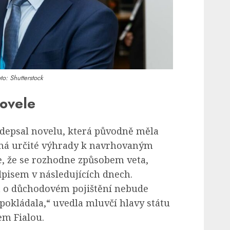
to: Shutterstock
novele
depsal novelu, která původně měla
t má určité výhrady k navrhovaným
, že se rozhodne způsobem veta,
pisem v následujících dnech.
a o důchodovém pojištění nebude
edpokládala,“ uvedla mluvčí hlavy státu
em Fialou.