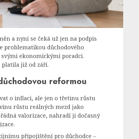
ěn a nyní se čeká už jen na podpis
 se problematikou důchodového
se svými ekonomickými poradci.
latila již od září.
 důchodovou reformou
t o inflaci, ale jen o třetinu růstu
ovinu růstu reálných mezd jako
ádná valorizace, nahradí ji dočasný
izace.
zijnímu připojištění pro důchodce –