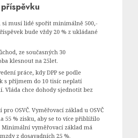
 příspěvku
 si musí lidé spořit minimálně 500,-
 příspěvek bude vždy 20 % z ukládané
ůchod, ze současných 30
ba klesnout na 25let.
dení práce, kdy DPP se podle
k s příjmem do 10 tisíc neplatí
ní. Vláda chce dohody sjednotit bez
í pro OSVČ. Vyměřovací základ u OSVČ
55 % zisku, aby se to více přiblížilo
 Minimální vyměřovací základ má
mzdy z dosavadních 25 %.