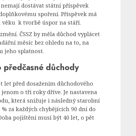
nemají dostávat státní příspěvek
i doplňkovému spoření. Příspěvek má
 věku k tvorbě úspor na stáří.
změní. ČSSZ by měla důchod vyplácet
dářní měsíc bez ohledu na to, na
 jeho splatnost.
ro předčasné důchody
ět let před dosažením důchodového
jenom o tři roky dříve. Je nastavena
u, která snižuje i následný starobní
5 % za každých chybějících 90 dní do
ba pojištění musí být 40 let, o pět