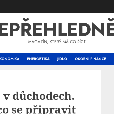
EPŘEHLEDN
MAGAZÍN, KTERÝ MÁ CO ŘÍCT
KONOMIKA
ENERGETIKA
JÍDLO
OSOBNÍ FINANCE
 v důchodech.
co se připravit