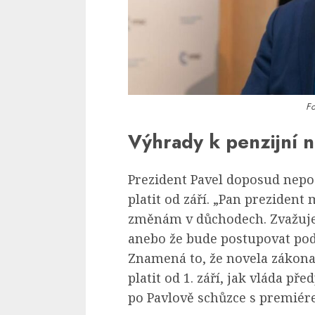
Fo
Výhrady k penzijní 
Prezident Pavel doposud nepo
platit od září. „Pan preziden
změnám v důchodech. Zvažuje
anebo že bude postupovat pod
Znamená to, že novela zákon
platit od 1. září, jak vláda př
po Pavlově schůzce s premiér