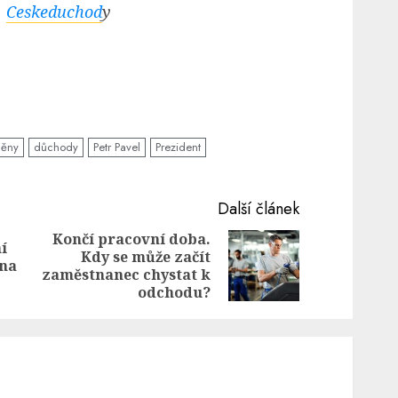
,
Ceskeduchod
y
ěny
důchody
Petr Pavel
Prezident
Další článek
Končí pracovní doba.
í
Kdy se může začít
Previous
Next
 na
zaměstnanec chystat k
post:
post:
odchodu?