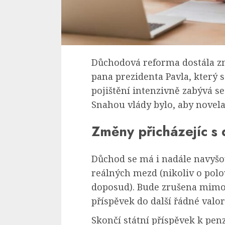
Důchodová reforma dostála zm
pana prezidenta Pavla, který
pojištění intenzivně zabývá 
Snahou vlády bylo, aby novela p
Změny přicházejíc s
Důchod se má i nadále navyšova
reálných mezd (nikoliv o pol
doposud). Bude zrušena mimoř
příspěvek do další řádné valor
Skončí státní příspěvek k pen