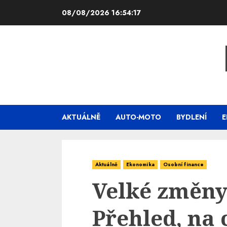
Skip
08/08/2026
16:54:18
to
content
AKTUÁLNĚ
AUTO-MOTO
BYDLENÍ
E
Aktuálně
Ekonomika
Osobní finance
Velké změny
Přehled, na 