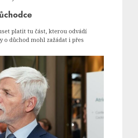
důchodce
et platit tu část, kterou odvádí
y o důchod mohl zažádat i přes