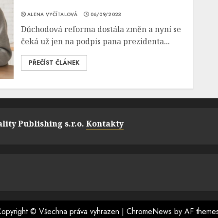
ALENA VYČÍTALOVÁ
06/09/2023
Důchodová reforma dostála změn a nyní se
čeká už jen na podpis pana prezidenta...
PŘEČÍST ČLÁNEK
lity Publishing s.r.o.
Kontakty
opyright © Všechna práva vyhrazen
|
ChromeNews
by AF theme