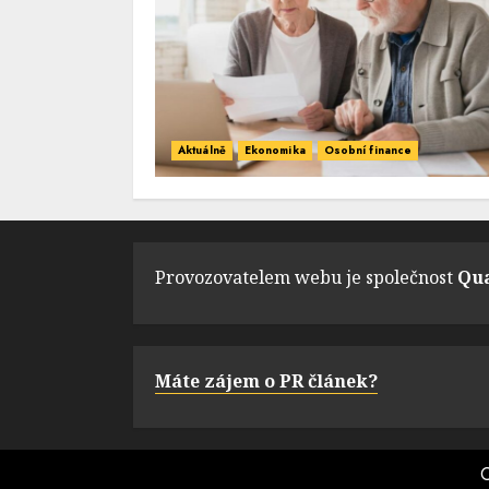
Aktuálně
Ekonomika
Osobní finance
Provozovatelem webu je společnost
Qua
Máte zájem o PR článek?
C