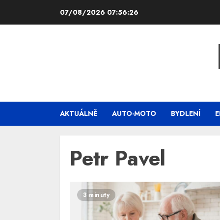
Skip
07/08/2026
07:56:26
to
content
AKTUÁLNĚ
AUTO-MOTO
BYDLENÍ
E
Petr Pavel
3 minuty