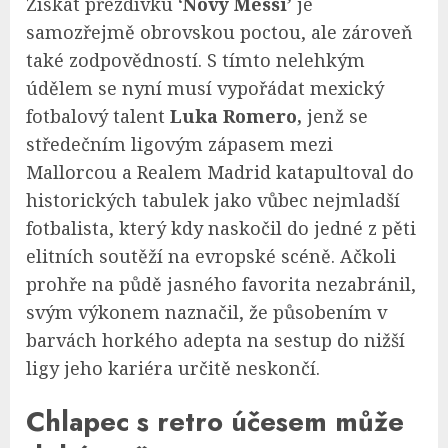
Získat přezdívku ‘
Nový Messi’
je
samozřejmě obrovskou poctou, ale zároveň
také zodpovědností. S tímto nelehkým
údělem se nyní musí vypořádat mexický
fotbalový talent
Luka Romero,
jenž se
středečním ligovým zápasem mezi
Mallorcou a Realem Madrid katapultoval do
historických tabulek jako vůbec nejmladší
fotbalista, který kdy naskočil do jedné z pěti
elitních soutěží na evropské scéně. Ačkoli
prohře na půdě jasného favorita nezabránil,
svým výkonem naznačil, že působením v
barvách horkého adepta na sestup do nižší
ligy jeho kariéra určitě neskončí.
Chlapec s retro účesem může