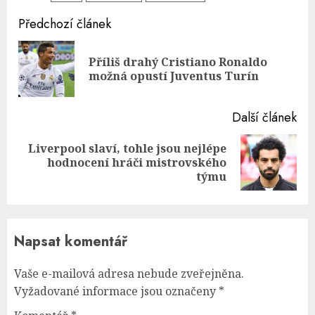
Continue
Předchozí článek
Reading
Příliš drahý Cristiano Ronaldo
Pre
možná opustí Juventus Turín
pos
Další článek
Liverpool slaví, tohle jsou nejlépe
Next
hodnocení hráči mistrovského
post:
týmu
Napsat komentář
Vaše e-mailová adresa nebude zveřejněna.
Vyžadované informace jsou označeny
*