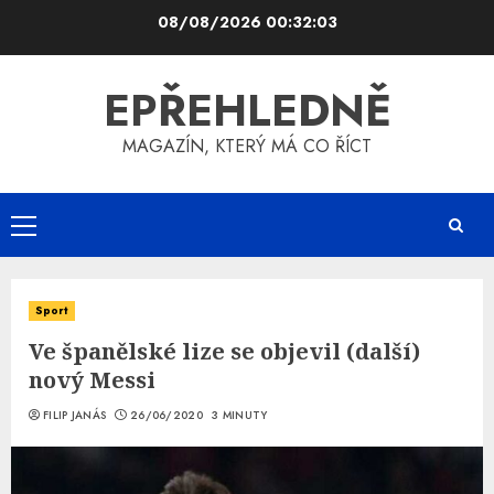
Skip
08/08/2026
00:32:04
to
content
EPŘEHLEDNĚ
MAGAZÍN, KTERÝ MÁ CO ŘÍCT
Primary
Menu
Sport
Ve španělské lize se objevil (další)
nový Messi
FILIP JANÁS
26/06/2020
3 MINUTY