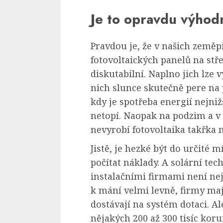
Je to opravdu výhod
Pravdou je, že v našich zeměp
fotovoltaických panelů na s
diskutabilní. Naplno jich lze v
nich slunce skutečně pere na p
kdy je spotřeba energií nejnižš
netopí. Naopak na podzim a v 
nevyrobí fotovoltaika takřka n
Jistě, je hezké být do určité m
počítat náklady. A solární te
instalačními firmami není nej
k mání velmi levně, firmy mají
dostávají na systém dotaci. Al
nějakých 200 až 300 tisíc korun.