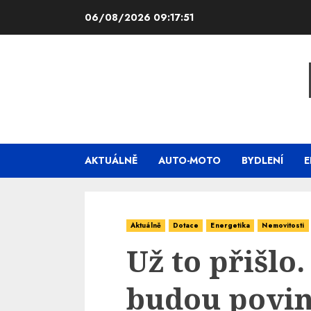
Skip
06/08/2026
09:17:52
to
content
AKTUÁLNĚ
AUTO-MOTO
BYDLENÍ
E
Aktuálně
Dotace
Energetika
Nemovitosti
Už to přišlo
budou povin