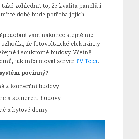
také zohlednit to, že kvalita panelů i
určité době bude potřeba jejich
vděpodobně vám nakonec stejně nic
rozhodla, že fotovoltaické elektrárny
eřejné i soukromé budovy. Včetně
omů, jak informoval server
PV Tech
.
 systém povinný?
jné a komerční budovy
jné a komerční budovy
nné a bytové domy