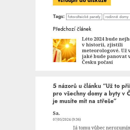
Vstoupit do diskuze
Tags:
fotovoltaické panely
rodinné domy
Continue
Předchozí článek
Reading
Léto 2024 bude nejh
v historii, zjistili
meteorologové. Už v
jaké bude panovat 
Česku počasí
5 názorů u článku “
Už to př
pro všechny domy a byty v 
je musíte mít na střeše
”
Sa.
07/05/2024 (9:36)
Já tomu vůbec nerozumím