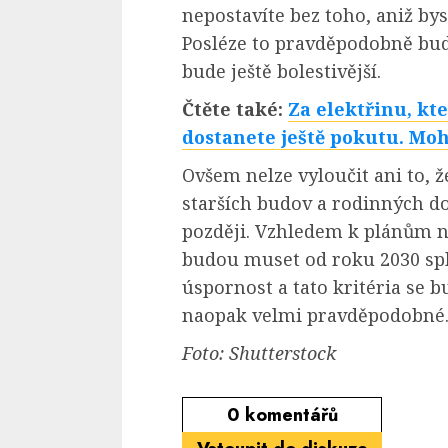
nepostavíte bez toho, aniž bys
Posléze to pravděpodobně bud
bude ještě bolestivější.
Čtěte také:
Za elektřinu, kt
dostanete ještě pokutu. Moh
Ovšem nelze vyloučit ani to, 
starších budov a rodinných do
později. Vzhledem k plánům na 
budou muset od roku 2030 spl
úspornost a tato kritéria se 
naopak velmi pravděpodobné
Foto: Shutterstock
0
komentářů