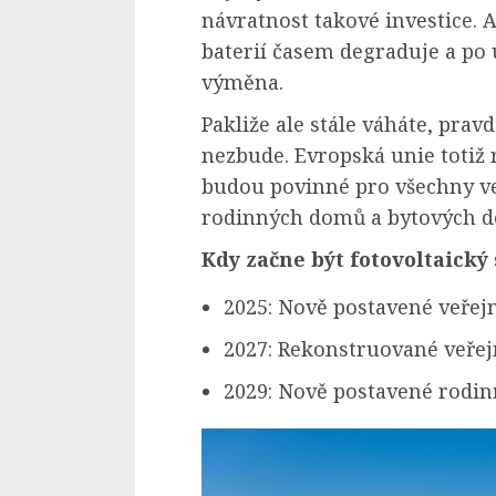
návratnost takové investice. A 
baterií časem degraduje a po 
výměna.
Pakliže ale stále váháte, pra
nezbude. Evropská unie totiž 
budou povinné pro všechny v
rodinných domů a bytových d
Kdy začne být fotovoltaický
2025: Nově postavené veře
2027: Rekonstruované veře
2029: Nově postavené rodi