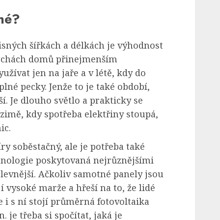
né?
isných šířkách a délkách je výhodnost
třechách domů přinejmenším
yužívat jen na jaře a v létě, kdy do
lné pecky. Jenže to je také období,
í. Je dlouho světlo a prakticky se
zimě, kdy spotřeba elektřiny stoupá,
ic.
íry soběstačný, ale je potřeba také
chnologie poskytovaná nejrůznějšími
levnější. Ačkoliv samotné panely jsou
 vysoké marže a hřeší na to, že lidé
e i s ní stojí průměrná fotovoltaika
 je třeba si spočítat, jaká je