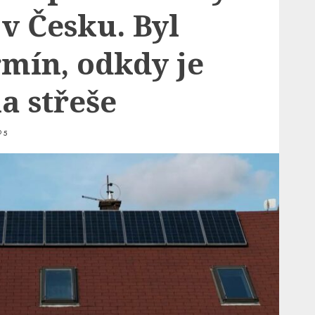
v Česku. Byl
rmín, odkdy je
a střeše
5