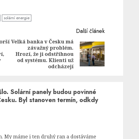
solární energie
Další článek
orší
Velká banka v Česku má
závažný problém.
Previous
Next
í,
Hrozí, že ji odstřihnou
post:
post:
v
od systému. Klienti už
odcházejí
išlo. Solární panely budou povinné
Česku. Byl stanoven termín, odkdy
. My máme i ten druhý ran a dostáváme