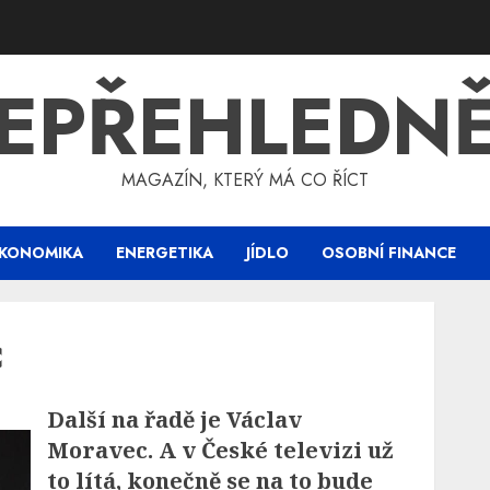
EPŘEHLEDN
MAGAZÍN, KTERÝ MÁ CO ŘÍCT
KONOMIKA
ENERGETIKA
JÍDLO
OSOBNÍ FINANCE
c
Další na řadě je Václav
Moravec. A v České televizi už
to lítá, konečně se na to bude