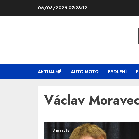
Skip
06/08/2026
07:28:12
to
content
AKTUÁLNĚ
AUTO-MOTO
BYDLENÍ
E
Václav Morave
3 minuty