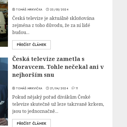
TOMÁŠ MRKVIČKA
23/05/2024
Česká televize je aktuálně skloňována
zejména z toho důvodu, že za ní lidé
budou...
PŘEČÍST ČLÁNEK
Česká televize zametla s
Moravcem. Tohle nečekal ani v
nejhorším snu
TOMÁŠ MRKVIČKA
21/04/2024
11
Pokud nějaký pořad divákům České
televize skutečně už leze takzvaně krkem,
jsou to jednoznačně...
PŘEČÍST ČLÁNEK