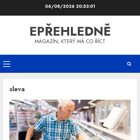
Skip
06/08/2026
20:53:02
to
content
EPŘEHLEDNĚ
MAGAZÍN, KTERÝ MÁ CO ŘÍCT
Primary
Menu
sleva
4 minuty