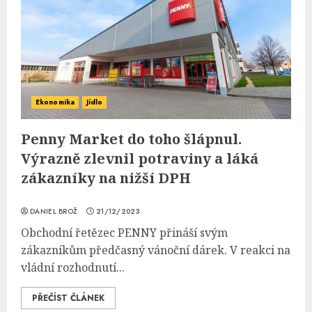
Ekonomika
Jídlo
Penny Market do toho šlápnul.
Výrazně zlevnil potraviny a láká
zákazníky na nižší DPH
DANIEL BROŽ
21/12/2023
Obchodní řetězec PENNY přináší svým
zákazníkům předčasný vánoční dárek. V reakci na
vládní rozhodnutí...
PŘEČÍST ČLÁNEK