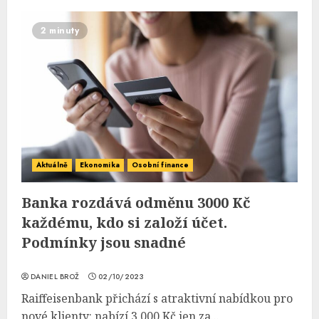
2 minuty
Aktuálně
Ekonomika
Osobní finance
Banka rozdává odměnu 3000 Kč
každému, kdo si založí účet.
Podmínky jsou snadné
DANIEL BROŽ
02/10/2023
Raiffeisenbank přichází s atraktivní nabídkou pro
nové klienty: nabízí 3 000 Kč jen za...