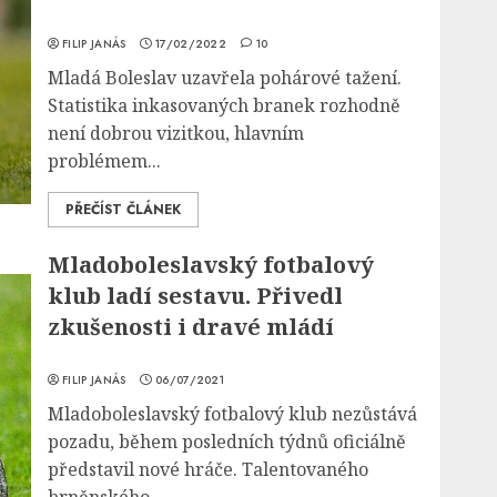
FILIP JANÁS
17/02/2022
10
Mladá Boleslav uzavřela pohárové tažení.
Statistika inkasovaných branek rozhodně
není dobrou vizitkou, hlavním
problémem...
PŘEČÍST ČLÁNEK
Mladoboleslavský fotbalový
klub ladí sestavu. Přivedl
zkušenosti i dravé mládí
FILIP JANÁS
06/07/2021
Mladoboleslavský fotbalový klub nezůstává
pozadu, během posledních týdnů oficiálně
představil nové hráče. Talentovaného