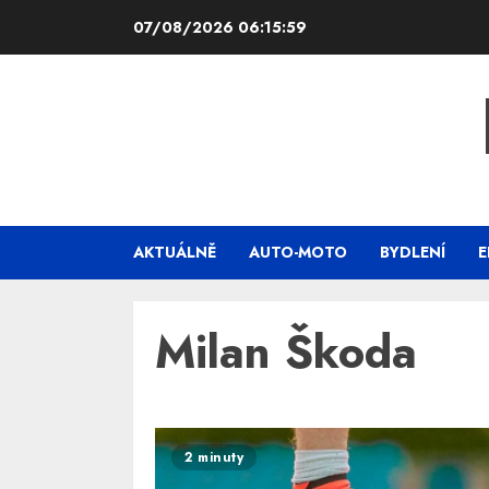
Skip
07/08/2026
06:16:00
to
content
AKTUÁLNĚ
AUTO-MOTO
BYDLENÍ
E
Milan Škoda
2 minuty