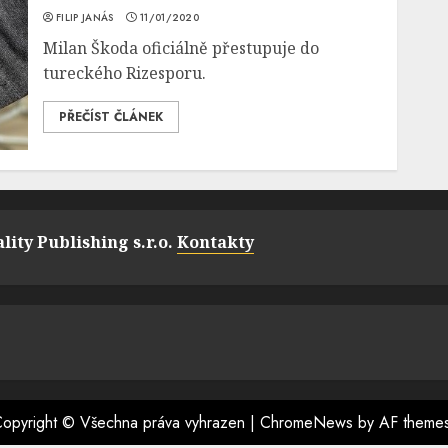
FILIP JANÁS
11/01/2020
Milan Škoda oficiálně přestupuje do
tureckého Rizesporu.
PŘEČÍST ČLÁNEK
lity Publishing s.r.o.
Kontakty
opyright © Všechna práva vyhrazen
|
ChromeNews
by AF theme