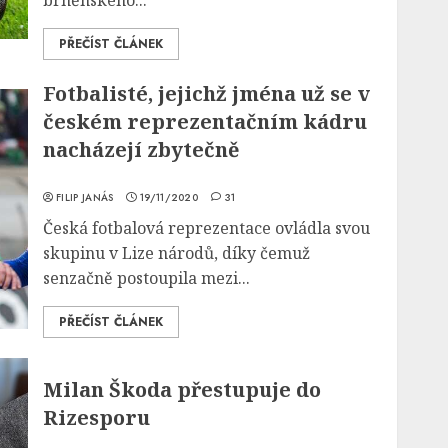
brněnského...
PŘEČÍST ČLÁNEK
Fotbalisté, jejichž jména už se v
českém reprezentačním kádru
nacházejí zbytečně
FILIP JANÁS
19/11/2020
31
Česká fotbalová reprezentace ovládla svou
skupinu v Lize národů, díky čemuž
senzačně postoupila mezi...
PŘEČÍST ČLÁNEK
Milan Škoda přestupuje do
Rizesporu