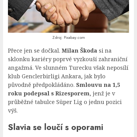
Zdroj: Pixabay.com
Přece jen se dočkal.
Milan Škoda
si na
sklonku kariéry poprvé vyzkouší zahraniční
angažmá. Ve slunném Turecku však neposílí
klub Genclerbirligi Ankara, jak bylo
původně předpokládáno.
Smlouvu na 1,5
roku podepsal s Rizesporem
, jenž je v
průběžné tabulce Süper Lig o jednu pozici
výš.
Slavia se loučí s oporami