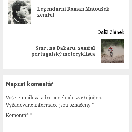
Reading
Legendární Roman Matoušek
Pre
zemřel
pos
Další článek
Smrt na Dakaru, zemřel
Next
portugalský motocyklista
post:
Napsat komentář
Vaše e-mailová adresa nebude zveřejněna.
Vyžadované informace jsou označeny
*
Komentář
*