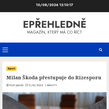
Skip
10/08/2026
12:10:17
to
content
EPŘEHLEDNĚ
MAGAZÍN, KTERÝ MÁ CO ŘÍCT
Primary
Menu
Sport
Milan Škoda přestupuje do Rizesporu
FILIP JANÁS
11/01/2020
1 MINUTY