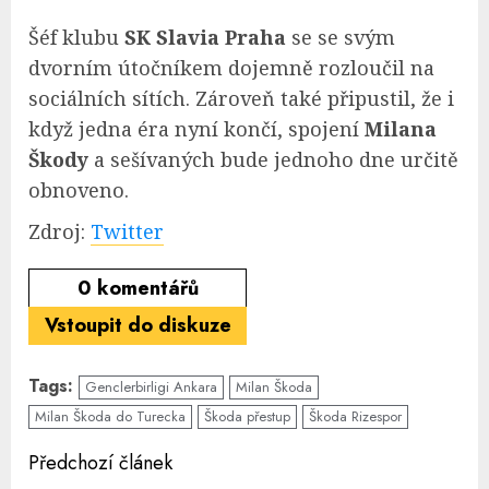
Šéf klubu
SK Slavia Praha
se se svým
dvorním útočníkem dojemně rozloučil na
sociálních sítích. Zároveň také připustil, že i
když jedna éra nyní končí, spojení
Milana
Škody
a sešívaných bude jednoho dne určitě
obnoveno.
Zdroj:
Twitter
0
komentářů
Vstoupit do diskuze
Tags:
Genclerbirligi Ankara
Milan Škoda
Milan Škoda do Turecka
Škoda přestup
Škoda Rizespor
Continue
Předchozí článek