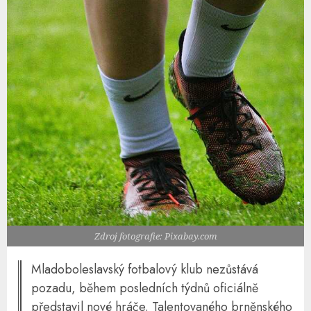
Zdroj fotografie: Pixabay.com
Mladoboleslavský fotbalový klub nezůstává
pozadu, během posledních týdnů oficiálně
představil nové hráče. Talentovaného brněnského