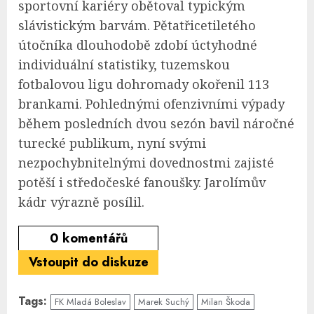
sportovní kariéry obětoval typickým
slávistickým barvám. Pětatřicetiletého
útočníka dlouhodobě zdobí úctyhodné
individuální statistiky, tuzemskou
fotbalovou ligu dohromady okořenil 113
brankami. Pohlednými ofenzivními výpady
během posledních dvou sezón bavil náročné
turecké publikum, nyní svými
nezpochybnitelnými dovednostmi zajisté
potěší i středočeské fanoušky. Jarolímův
kádr výrazně posílil.
0
komentářů
Vstoupit do diskuze
Tags:
FK Mladá Boleslav
Marek Suchý
Milan Škoda