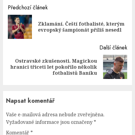
Continue
Předchozí článek
Reading
Zklamání. Čeští fotbalisté, kterým
Pre
evropský šampionát příliš nesedl
pos
Další článek
Ostravské zkušenosti. Magickou
Next
hranici třiceti let pokořilo několik
post:
fotbalistů Baníku
Napsat komentář
Vaše e-mailová adresa nebude zveřejněna.
Vyžadované informace jsou označeny
*
Komentář
*