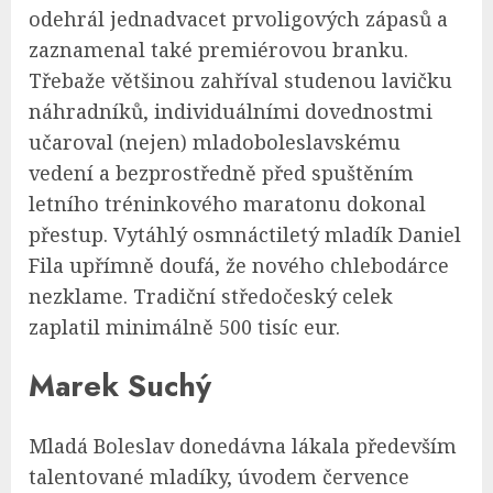
odehrál jednadvacet prvoligových zápasů a
zaznamenal také premiérovou branku.
Třebaže většinou zahříval studenou lavičku
náhradníků, individuálními dovednostmi
učaroval (nejen) mladoboleslavskému
vedení a bezprostředně před spuštěním
letního tréninkového maratonu dokonal
přestup. Vytáhlý osmnáctiletý mladík Daniel
Fila upřímně doufá, že nového chlebodárce
nezklame. Tradiční středočeský celek
zaplatil minimálně 500 tisíc eur.
Marek Suchý
Mladá Boleslav donedávna lákala především
talentované mladíky, úvodem července