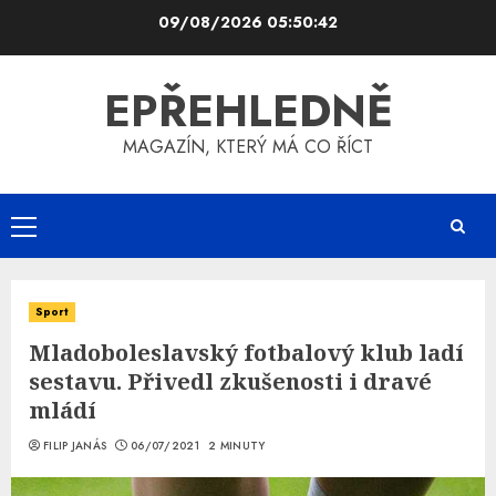
Skip
09/08/2026
05:50:43
to
content
EPŘEHLEDNĚ
MAGAZÍN, KTERÝ MÁ CO ŘÍCT
Primary
Menu
Sport
Mladoboleslavský fotbalový klub ladí
sestavu. Přivedl zkušenosti i dravé
mládí
FILIP JANÁS
06/07/2021
2 MINUTY