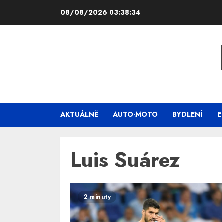
Skip
08/08/2026
03:38:34
to
content
AKTUÁLNĚ
AUTO-MOTO
BYDLENÍ
E
Luis Suárez
2 minuty