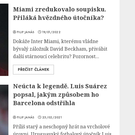
Miami zredukovalo soupisku.
Přiláká hvězdného útočníka?
FILIP JANÁS
19/01/2022
Dokáže Inter Miami, kterému vládne
bývalý záložník David Beckham, přivábit
další stárnoucí celebritu? Pozornost...
PŘEČÍST ČLÁNEK
Neúcta k legendě. Luis Suárez
popsal, jakým způsobem ho
Barcelona odstřihla
FILIP JANÁS
23/02/2021
Příliš starý a neschopný hrát na vrcholové
úrovni. Uruguayský fotbalový útočník Luis