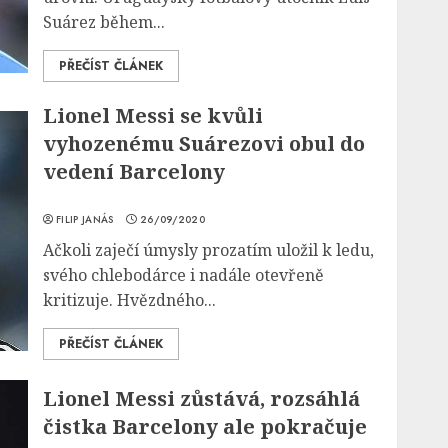
Suárez během...
PŘEČÍST ČLÁNEK
Lionel Messi se kvůli
vyhozenému Suárezovi obul do
vedení Barcelony
FILIP JANÁS
26/09/2020
Ačkoli zaječí úmysly prozatím uložil k ledu,
svého chlebodárce i nadále otevřeně
kritizuje. Hvězdného...
PŘEČÍST ČLÁNEK
Lionel Messi zůstává, rozsáhlá
čistka Barcelony ale pokračuje