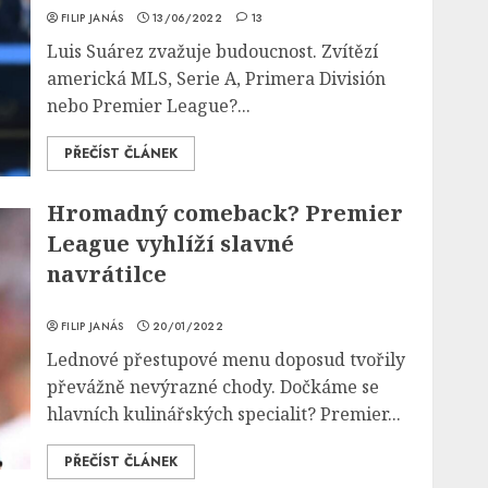
FILIP JANÁS
13/06/2022
13
Luis Suárez zvažuje budoucnost. Zvítězí
americká MLS, Serie A, Primera División
nebo Premier League?...
PŘEČÍST ČLÁNEK
Hromadný comeback? Premier
League vyhlíží slavné
navrátilce
FILIP JANÁS
20/01/2022
Lednové přestupové menu doposud tvořily
převážně nevýrazné chody. Dočkáme se
hlavních kulinářských specialit? Premier...
PŘEČÍST ČLÁNEK