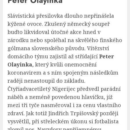
Peter Olayinka
Slávistická přesilovka dlouho nepřinášela
kýžené ovoce. Zkušený německý soupeř
buďto likvidoval útočné akce hned v
zárodku nebo spoléhal na skvělého finského
gólmana slovenského původu. Vítězství
domácího týmu zajistil až střídající
Peter
Olayinka
, který kvůli onemocnění
koronavirem a s ním spojeným následkům
raději nenastoupil do základu.
Čtyřiadvacetiletý Nigerijec předvedl parádní
náběh a neméně povedenou hlavičku, jíž
mezi tři tyče nasměroval i za cenu vlastního
zdraví. Jak totiž Jindřich Trpišovský později
vysvětlil, při střeleckém úkonu si fotbalista
zlomil nos. Navzdory nepříjemnému