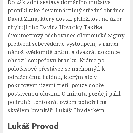
Do základní sestavy domácího mužstva
pronikl také devatenáctiletý střední obránce
David Zima, který dostal příležitost na úkor
chybujícího Davida Hovorky. Takřka
dvoumetrový odchovanec olomoucké Sigmy
předvedl sebevědomé vystoupení, v rámci
něhož svědomitě bránil a dvakrát dokonce
ohrozil soupeřovu branku. Krátce po
poločasové přestávce se nachomýtl k
odraženému balónu, kterým ale v
pokutovém území trefil pouze dobře
postavenou obranu. O minutu později pálil
podruhé, tentokrát ovšem pohořel na
skvělém brankáři Lukáši Hrádeckém.
Lukáš Provod