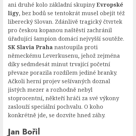
ani druhé kolo základní skupiny
Evropské
ligy
, bez bodů se tentokrát musel obejít též
liberecký Slovan. Zdánlivě tragický čtvrtek
pro českou kopanou naštěstí zachránil
úřadující šampion domácí nejvyšší soutěže.
SK Slavia Praha
nastoupila proti
německému Leverkusenu, jehož zejména
díky sedmdesát minut trvající početní
převaze porazila rozdílem jediné branky.
Ačkoli herní projev sešívaných doznal
jistých mezer a rozhodně nebyl
stoprocentní, někteří hráči za své výkony
zaslouží speciální pochvalu. O koho
konkrétně jde, se dozvíte hned záhy.
Jan Bořil