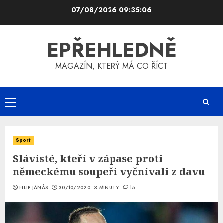
Skip
07/08/2026
09:35:06
to
content
EPŘEHLEDNĚ
MAGAZÍN, KTERÝ MÁ CO ŘÍCT
Primary
Menu
Sport
Slávisté, kteří v zápase proti
německému soupeři vyčnívali z davu
FILIP JANÁS
30/10/2020
3 MINUTY
15