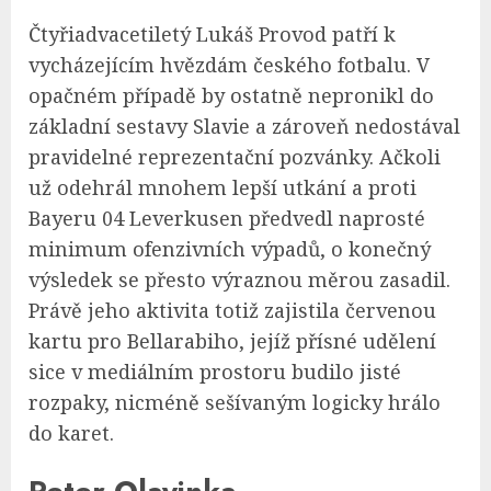
Čtyřiadvacetiletý Lukáš Provod patří k
vycházejícím hvězdám českého fotbalu. V
opačném případě by ostatně nepronikl do
základní sestavy Slavie a zároveň nedostával
pravidelné reprezentační pozvánky. Ačkoli
už odehrál mnohem lepší utkání a proti
Bayeru 04 Leverkusen předvedl naprosté
minimum ofenzivních výpadů, o konečný
výsledek se přesto výraznou měrou zasadil.
Právě jeho aktivita totiž zajistila červenou
kartu pro Bellarabiho, jejíž přísné udělení
sice v mediálním prostoru budilo jisté
rozpaky, nicméně sešívaným logicky hrálo
do karet.