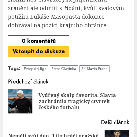
zranění ale odmítl střídání, kvůli svalovým
potížím Lukáše Masopusta dokonce
dohrával na pozici krajního obránce.
0
komentářů
Vstoupit do diskuze
Tags:
Evropská liga
Peter Olayinka
SK Slavia Praha
Continue
Předchozí článek
Reading
Vydřený skalp favorita. Slavia
Pre
zachránila tragický čtvrtek
pos
českého fotbalu
Další článek
Neměli svůj den. Tito hráči pražské