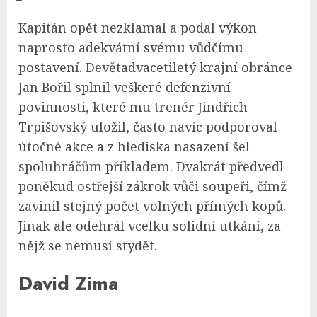
Kapitán opět nezklamal a podal výkon
naprosto adekvátní svému vůdčímu
postavení. Devětadvacetiletý krajní obránce
Jan Bořil splnil veškeré defenzivní
povinnosti, které mu trenér Jindřich
Trpišovský uložil, často navíc podporoval
útočné akce a z hlediska nasazení šel
spoluhráčům příkladem. Dvakrát předvedl
poněkud ostřejší zákrok vůči soupeři, čímž
zavinil stejný počet volných přímých kopů.
Jinak ale odehrál vcelku solidní utkání, za
nějž se nemusí stydět.
David Zima