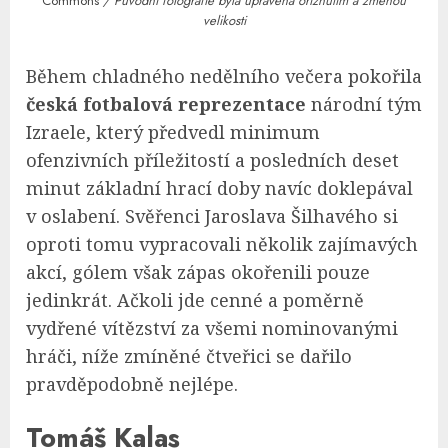
Commons
/ Původní fotografie byla upravena oříznutím a změnou
velikosti
Během chladného nedělního večera pokořila
česká fotbalová reprezentace
národní tým
Izraele, který předvedl minimum
ofenzivních příležitostí a posledních deset
minut základní hrací doby navíc doklepával
v oslabení. Svěřenci Jaroslava Šilhavého si
oproti tomu vypracovali několik zajímavých
akcí, gólem však zápas okořenili pouze
jedinkrát. Ačkoli jde cenné a poměrně
vydřené vítězství za všemi nominovanými
hráči, níže zmíněné čtveřici se dařilo
pravděpodobně nejlépe.
Tomáš Kalas