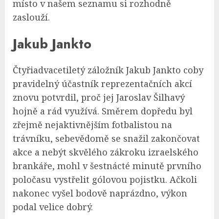
místo v našem seznamu si rozhodně
zaslouží.
Jakub Jankto
Čtyřiadvacetiletý záložník Jakub Jankto coby
pravidelný účastník reprezentačních akcí
znovu potvrdil, proč jej Jaroslav Šilhavý
hojně a rád využívá. Směrem dopředu byl
zřejmě nejaktivnějším fotbalistou na
trávníku, sebevědomě se snažil zakončovat
akce a nebýt skvělého zákroku izraelského
brankáře, mohl v šestnácté minutě prvního
poločasu vystřelit gólovou pojistku. Ačkoli
nakonec vyšel bodově naprázdno, výkon
podal velice dobrý.