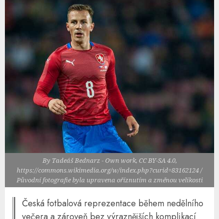
By Tadeáš Bednarz - Own work, CC BY-SA 4.0,
https://commons.wikimedia.org/w/index.php?curid=83162124 /
Původní fotografie byla upravena oříznutím a změnou velikosti
Česká fotbalová reprezentace během nedělního
večera a zároveň bez výraznějších komplikací