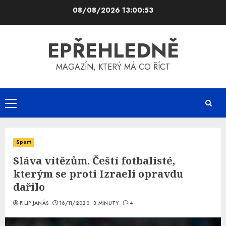
Skip
08/08/2026
13:00:54
to
content
EPŘEHLEDNĚ
MAGAZÍN, KTERÝ MÁ CO ŘÍCT
Primary
Menu
Sport
Sláva vítězům. Čeští fotbalisté,
kterým se proti Izraeli opravdu
dařilo
FILIP JANÁS
16/11/2020
3 MINUTY
4