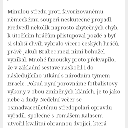
Minulou středu proti favorizovanému
německému soupeři neskutečně propadl.
Předvedl několik naprosto zbytečných chyb,
k útočícím hráčům přistupoval pozdě a byť
si slabší chvíli vybralo vícero českých hráčů,
právě Jakub Brabec mezi nimi bohužel
vynikal. Mnohé fanoušky proto překvapilo,
že v základní sestavě naskočil i do
následujícího utkání s národním týmem
Izraele. Pokud nyní porovnáme fotbalistovy
výkony v obou zmíněných kláních, je to jako
nebe a dudy. Nedělní večer se
osmadvacetiletému středopolaři opravdu
vyřadil. Společně s Tomášem Kalasem
utvořil kvalitní obrannou dvojici, která