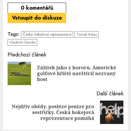
0
komentářů
Vstoupit do diskuze
Tags:
Česká fotbalová reprezentace
Tomáš Kalas
Vladimír Darida
Continue
Předchozí článek
Reading
Zážitek jako z hororu. Americké
Pre
golfové hřiště navštívil nezvaný
pos
host
Další článek
Nejdřív obědy, posléze peníze pro
Next
sestřičky. Česká hokejová
post:
reprezentace pomáhá