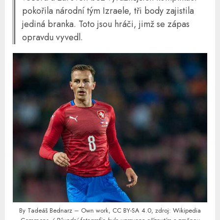
pokořila národní tým Izraele, tři body zajistila
jediná branka. Toto jsou hráči, jimž se zápas
opravdu vyvedl.
By
Tadeáš Bednarz
– Own work,
CC BY-SA 4.0
, zdroj:
Wikipedia