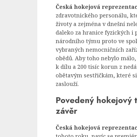
Česká hokejová reprezenta
zdravotnického personálu, kt
životy a zejména v dnešní ne
daleko za hranice fyzických i 
národního týmu proto ve spo
vybraných nemocničních zaříz
obědů. Aby toho nebylo málo, 
k dílu a 200 tisíc korun z ne
obětavým sestřičkám, které s
zaslouží.
Povedený hokejový t
závěr
Česká hokejová reprezenta
tohoto roku, navíc se premié