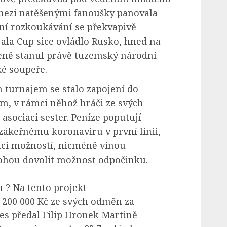
 mezi natěšenými fanoušky panovala
zní rozkoukávání se překvapivě
jala Cup sice ovládlo Rusko, hned na
ně stanul právě tuzemský národní
ké soupeře.
 turnajem se stalo zapojení do
, v rámci něhož hráči ze svých
 asociaci sester. Peníze poputují
zákeřnému koronaviru v první linii,
nici možností, nicméně vinou
ohou dovolit možnost odpočinku.
m
? Na tento projekt
 200 000 Kč ze svých odměn za
nes předal Filip Hronek Martině