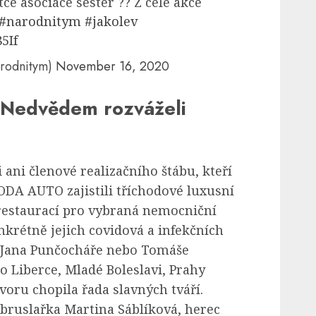
e asociace sester ?? Z celé akce
#narodnitym
#jakolev
5If
rodnitym)
November 16, 2020
m Nedvědem rozváželi
 ani členové realizačního štábu, kteří
ODA AUTO zajistili tříchodové luxusní
restaurací pro vybraná nemocniční
nkrétně jejich covidová a infekčních
od Jana Punčocháře nebo Tomáše
o Liberce, Mladé Boleslavi, Prahy
zvoru chopila řada slavných tváří.
ruslařka Martina Sáblíková, herec