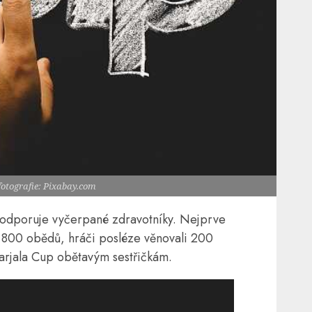
fotografie: Pixabay.com
odporuje vyčerpané zdravotníky. Nejprve
 800 obědů, hráči posléze věnovali 200
arjala Cup obětavým sestřičkám.