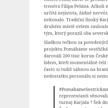
trenéra Filipa Pešána. Ačkoli
určitá nejistota, žádné nervó
nekonalo. Tradiční finský Kar
druhém místě ovšem zaslouže
tým, který porazil oba severs
Sladkou tečkou za povedených
projektu Pomáháme sestřičkám
darovali 200 tisíc korun České
lidem, kteří momentálně čelí 
často si tudíž sáhnou na hra
nedostatku personálu si nem
#PomahameSestricka
reprezentanti věnovali
turnaj Karjala ? Šek d