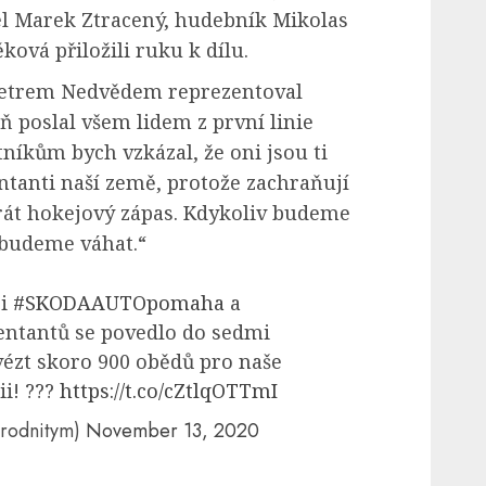
el Marek Ztracený, hudebník Mikolas
ová přiložili ruku k dílu.
s Petrem Nedvědem reprezentoval
 poslal všem lidem z první linie
níkům bych vzkázal, že oni jsou ti
ntanti naší země, protože zachraňují
hrát hokejový zápas. Kdykoliv budeme
ebudeme váhat.“
ci
#SKODAAUTOpomaha
a
entantů se povedlo do sedmi
ézt skoro 900 obědů pro naše
ii! ???
https://t.co/cZtlqOTTmI
rodnitym)
November 13, 2020