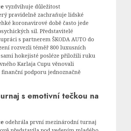
ce
vyzdvihuje důležitost
erý pravidelně zachraňuje lidské
lehké koronavirové době často jede
psychických sil. Představitelé
lupráci s partnerem ŠKODA AUTO do
ení rozvezli téměř 800 luxusních
sami hokejisté posléze přiložili ruku
dávného Karlaja Cupu věnovali
i finanční podporu jednoznačně
urnaj s emotivní tečkou na
ce
odehrála první mezinárodní turnaj
rově představila pod vedením mladého