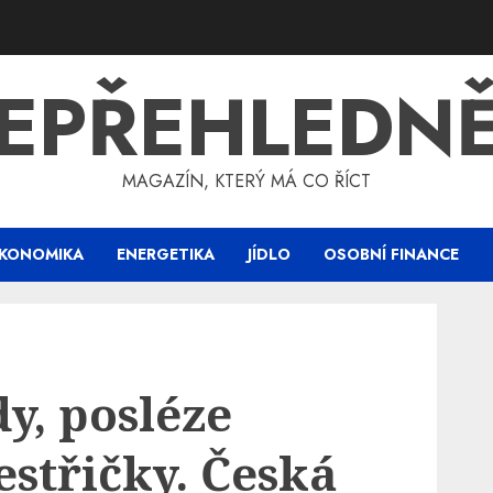
EPŘEHLEDN
MAGAZÍN, KTERÝ MÁ CO ŘÍCT
KONOMIKA
ENERGETIKA
JÍDLO
OSOBNÍ FINANCE
y, posléze
estřičky. Česká