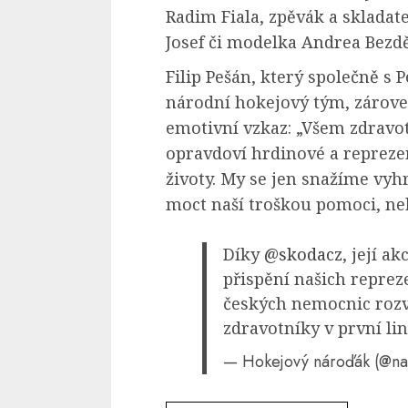
Radim Fiala, zpěvák a skladat
Josef či modelka Andrea Bezděk
Filip Pešán, který společně 
národní hokejový tým, zároveň
emotivní vzkaz: „Všem zdravot
opravdoví hrdinové a repreze
životy. My se jen snažíme vy
moct naší troškou pomoci, n
Díky
@skodacz
, její ak
přispění našich reprez
českých nemocnic rozv
zdravotníky v první lin
— Hokejový nároďák (@na