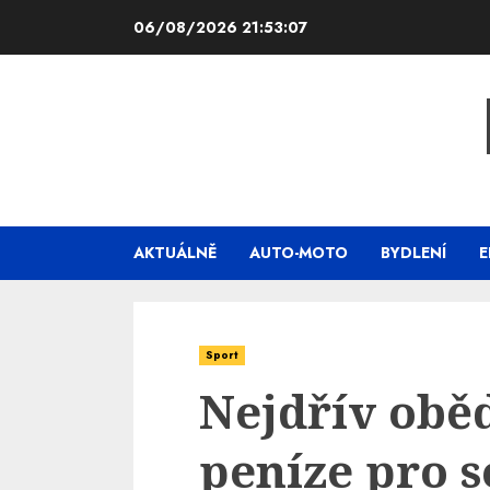
Skip
06/08/2026
21:53:08
to
content
AKTUÁLNĚ
AUTO-MOTO
BYDLENÍ
E
Sport
Nejdřív oběd
peníze pro s