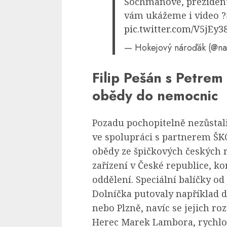
Šochmanové, prezidentc
vám ukážeme i video ?
pic.twitter.com/V5jEy38
— Hokejový nároďák (@na
Filip Pešán s Petre
obědy do nemocnic
Pozadu pochopitelně nezůstali
ve spolupráci s partnerem ŠK
obědy ze špičkových českých 
zařízení v České republice, ko
oddělení. Speciální balíčky 
Dolníčka putovaly například d
nebo Plzně, navíc se jejich ro
Herec Marek Lambora, rychlob