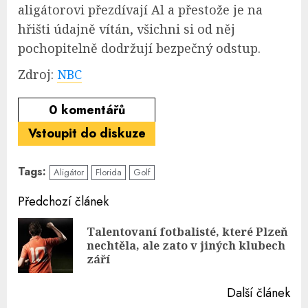
aligátorovi přezdívají Al a přestože je na
hřišti údajně vítán, všichni si od něj
pochopitelně dodržují bezpečný odstup.
Zdroj:
NBC
0
komentářů
Vstoupit do diskuze
Tags:
Aligátor
Florida
Golf
Continue
Předchozí článek
Reading
Talentovaní fotbalisté, které Plzeň
Pre
nechtěla, ale zato v jiných klubech
pos
září
Další článek