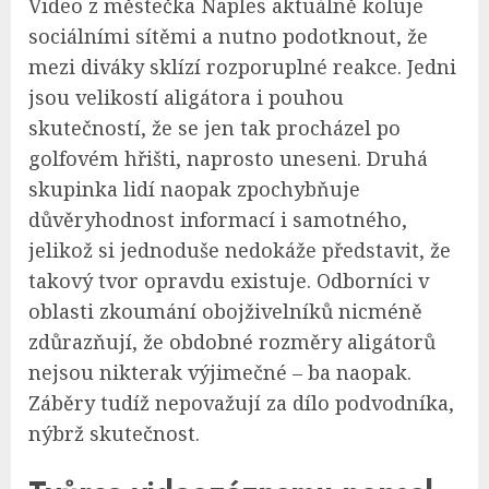
Video z městečka Naples aktuálně koluje
sociálními sítěmi a nutno podotknout, že
mezi diváky sklízí rozporuplné reakce. Jedni
jsou velikostí aligátora i pouhou
skutečností, že se jen tak procházel po
golfovém hřišti, naprosto uneseni. Druhá
skupinka lidí naopak zpochybňuje
důvěryhodnost informací i samotného,
jelikož si jednoduše nedokáže představit, že
takový tvor opravdu existuje. Odborníci v
oblasti zkoumání obojživelníků nicméně
zdůrazňují, že obdobné rozměry aligátorů
nejsou nikterak výjimečné – ba naopak.
Záběry tudíž nepovažují za dílo podvodníka,
nýbrž skutečnost.