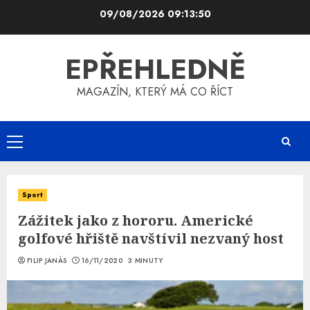
Skip
09/08/2026
09:13:50
to
content
EPŘEHLEDNĚ
MAGAZÍN, KTERÝ MÁ CO ŘÍCT
Primary
Menu
Sport
Zážitek jako z hororu. Americké
golfové hřiště navštívil nezvaný host
FILIP JANÁS
16/11/2020
3 MINUTY