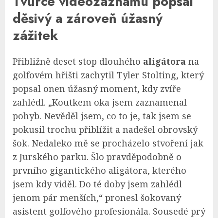
Tvůrce videozáznamu popsal
děsivý a zároveň úžasný
zážitek
Přibližně deset stop dlouhého
aligátora
na
golfovém hřišti zachytil Tyler Stolting, který
popsal onen úžasný moment, kdy zvíře
zahlédl. „Koutkem oka jsem zaznamenal
pohyb. Nevěděl jsem, co to je, tak jsem se
pokusil trochu přiblížit a nadešel obrovský
šok. Nedaleko mě se procházelo stvoření jak
z Jurského parku. Šlo pravděpodobně o
prvního gigantického aligátora, kterého
jsem kdy viděl. Do té doby jsem zahlédl
jenom pár menších,“ pronesl šokovaný
asistent golfového profesionála. Sousedé prý