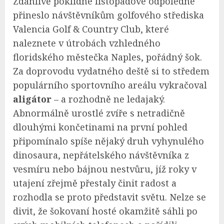
Zdánlivě poklidné listopadové odpoledne
přineslo návštěvníkům golfového střediska
Valencia Golf & Country Club, které
naleznete v útrobách vzhledného
floridského městečka Naples, pořádný šok.
Za doprovodu vydatného deště si to středem
populárního sportovního areálu vykračoval
aligátor
– a rozhodně ne ledajaký.
Abnormálně urostlé zvíře s netradičně
dlouhými končetinami na první pohled
připomínalo spíše nějaký druh vyhynulého
dinosaura, nepřátelského návštěvníka z
vesmíru nebo bájnou nestvůru, jíž roky v
utajení zřejmě přestaly činit radost a
rozhodla se proto představit světu. Nelze se
divit, že šokovaní hosté okamžitě sáhli po