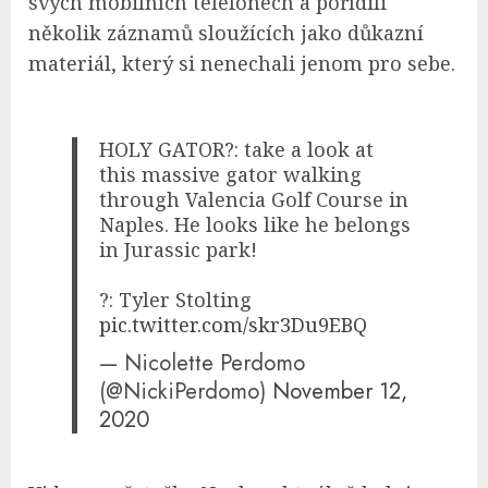
svých mobilních telefonech a pořídili
několik záznamů sloužících jako důkazní
materiál, který si nenechali jenom pro sebe.
HOLY GATOR?: take a look at
this massive gator walking
through Valencia Golf Course in
Naples. He looks like he belongs
in Jurassic park!
?: Tyler Stolting
pic.twitter.com/skr3Du9EBQ
— Nicolette Perdomo
(@NickiPerdomo)
November 12,
2020