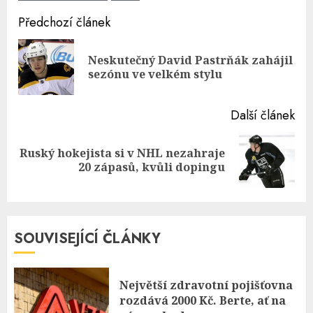
Continue
Předchozí článek
Reading
Neskutečný David Pastrňák zahájil
Pre
sezónu ve velkém stylu
pos
Další článek
Ruský hokejista si v NHL nezahraje
Next
20 zápasů, kvůli dopingu
post:
SOUVISEJÍCÍ ČLÁNKY
Největší zdravotní pojišťovna
rozdává 2000 Kč. Berte, ať na