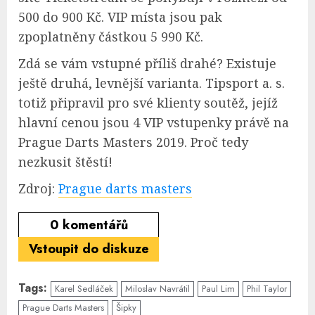
500 do 900 Kč. VIP místa jsou pak
zpoplatněny částkou 5 990 Kč.
Zdá se vám vstupné příliš drahé? Existuje
ještě druhá, levnější varianta. Tipsport a. s.
totiž připravil pro své klienty soutěž, jejíž
hlavní cenou jsou 4 VIP vstupenky právě na
Prague Darts Masters 2019. Proč tedy
nezkusit štěstí!
Zdroj:
Prague darts masters
0
komentářů
Vstoupit do diskuze
Tags:
Karel Sedláček
Miloslav Navrátil
Paul Lim
Phil Taylor
Prague Darts Masters
Šipky