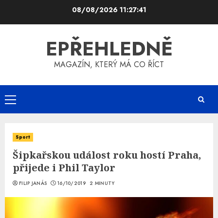
Skip
08/08/2026
11:27:42
to
content
EPŘEHLEDNĚ
MAGAZÍN, KTERÝ MÁ CO ŘÍCT
Primary
Menu
Sport
Šipkařskou událost roku hostí Praha,
přijede i Phil Taylor
FILIP JANÁS
16/10/2019
2 MINUTY