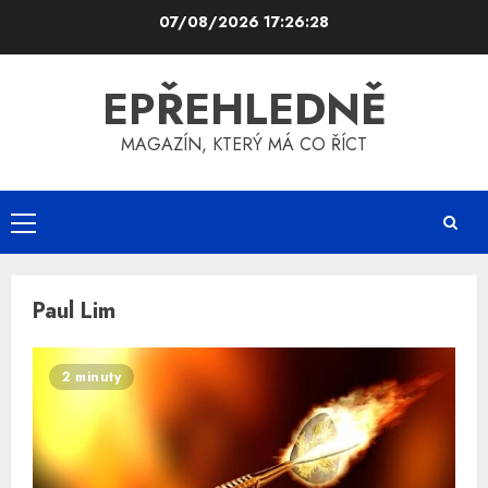
Skip
07/08/2026
17:26:28
to
content
EPŘEHLEDNĚ
MAGAZÍN, KTERÝ MÁ CO ŘÍCT
Primary
Menu
Paul Lim
2 minuty