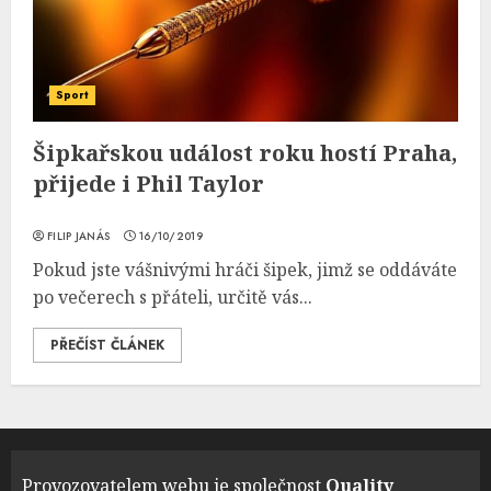
Sport
Šipkařskou událost roku hostí Praha,
přijede i Phil Taylor
FILIP JANÁS
16/10/2019
Pokud jste vášnivými hráči šipek, jimž se oddáváte
po večerech s přáteli, určitě vás...
PŘEČÍST ČLÁNEK
Provozovatelem webu je společnost
Quality