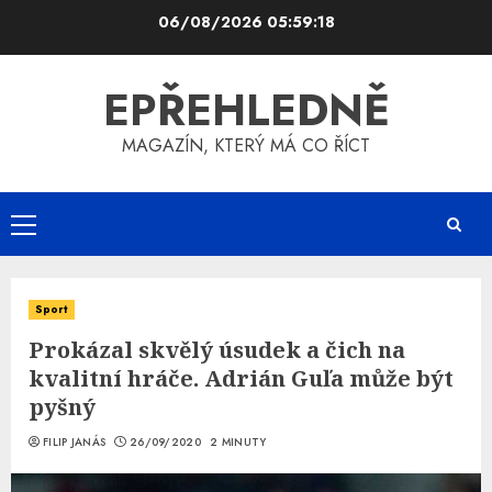
Skip
06/08/2026
05:59:19
to
content
EPŘEHLEDNĚ
MAGAZÍN, KTERÝ MÁ CO ŘÍCT
Primary
Menu
Sport
Prokázal skvělý úsudek a čich na
kvalitní hráče. Adrián Guľa může být
pyšný
FILIP JANÁS
26/09/2020
2 MINUTY