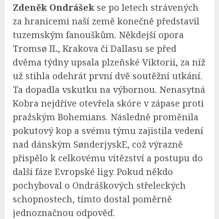
Zdeněk Ondrášek
se po letech strávených
za hranicemi naší země konečně představil
tuzemským fanouškům. Někdejší opora
Tromsø IL, Krakova či Dallasu se před
dvěma týdny upsala plzeňské Viktorii, za níž
už stihla odehrát první dvě soutěžní utkání.
Ta dopadla vskutku na výbornou. Nenasytná
Kobra nejdříve otevřela skóre v zápase proti
pražským Bohemians. Následně proměnila
pokutový kop a svému týmu zajistila vedení
nad dánským SønderjyskE, což výrazně
přispělo k celkovému vítězství a postupu do
další fáze Evropské ligy. Pokud někdo
pochyboval o Ondráškových střeleckých
schopnostech, tímto dostal poměrně
jednoznačnou odpověď.