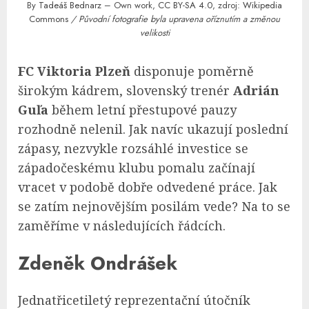
By
Tadeáš Bednarz
– Own work,
CC BY-SA 4.0
, zdroj:
Wikipedia
Commons
/ Původní fotografie byla upravena oříznutím a změnou
velikosti
FC Viktoria Plzeň
disponuje poměrně
širokým kádrem, slovenský trenér
Adrián
Guľa
během letní přestupové pauzy
rozhodně nelenil. Jak navíc ukazují poslední
zápasy, nezvykle rozsáhlé investice se
západočeskému klubu pomalu začínají
vracet v podobě dobře odvedené práce. Jak
se zatím nejnovějším posilám vede? Na to se
zaměříme v následujících řádcích.
Zdeněk Ondrášek
Jednatřicetiletý reprezentační útočník