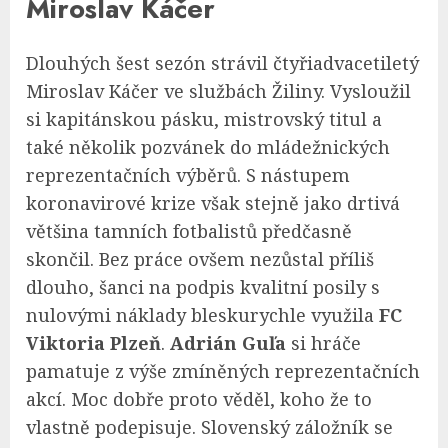
Miroslav Káčer
Dlouhých šest sezón strávil čtyřiadvacetiletý
Miroslav Káčer ve službách Žiliny. Vysloužil
si kapitánskou pásku, mistrovský titul a
také několik pozvánek do mládežnických
reprezentačních výběrů. S nástupem
koronavirové krize však stejně jako drtivá
většina tamních fotbalistů předčasně
skončil. Bez práce ovšem nezůstal příliš
dlouho, šanci na podpis kvalitní posily s
nulovými náklady bleskurychle využila
FC
Viktoria Plzeň
.
Adrián Guľa
si hráče
pamatuje z výše zmíněných reprezentačních
akcí. Moc dobře proto věděl, koho že to
vlastně podepisuje. Slovenský záložník se