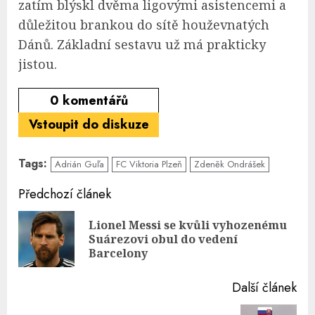
zatím blýskl dvěma ligovými asistencemi a
důležitou brankou do sítě houževnatých
Dánů. Základní sestavu už má prakticky
jistou.
0
komentářů
Vstoupit do diskuze
Tags:
Adrián Guľa
FC Viktoria Plzeň
Zdeněk Ondrášek
Continue
Předchozí článek
Reading
Lionel Messi se kvůli vyhozenému
Pre
Suárezovi obul do vedení
pos
Barcelony
Další článek