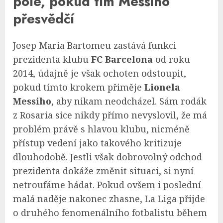
pole, pokud tím Messiho
přesvědčí
Josep Maria Bartomeu zastává funkci
prezidenta klubu
FC Barcelona
od roku
2014, údajně je však ochoten odstoupit,
pokud tímto krokem přiměje
Lionela
Messiho
, aby nikam neodcházel. Sám rodák
z Rosaria sice nikdy přímo nevyslovil, že má
problém právě s hlavou klubu, nicméně
přístup vedení jako takového kritizuje
dlouhodobě. Jestli však dobrovolný odchod
prezidenta dokáže změnit situaci, si nyní
netroufáme hádat. Pokud ovšem i poslední
malá naděje nakonec zhasne, La Liga přijde
o druhého fenomenálního fotbalistu během