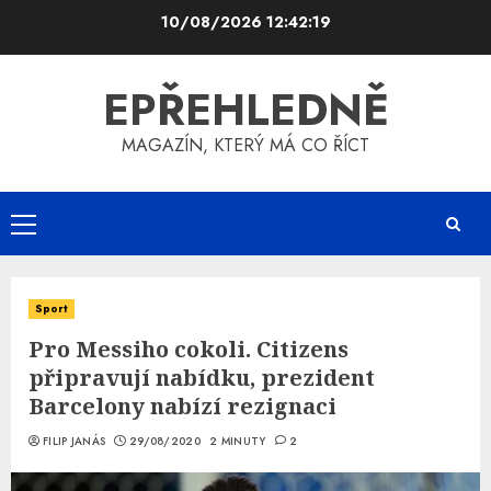
Skip
10/08/2026
12:42:19
to
content
EPŘEHLEDNĚ
MAGAZÍN, KTERÝ MÁ CO ŘÍCT
Primary
Menu
Sport
Pro Messiho cokoli. Citizens
připravují nabídku, prezident
Barcelony nabízí rezignaci
FILIP JANÁS
29/08/2020
2 MINUTY
2