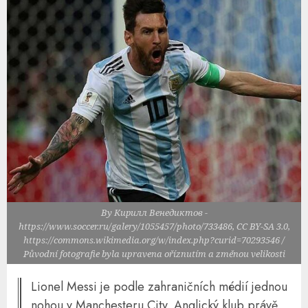
By Кирилл Венедиктов -
https://www.soccer.ru/galery/1055457/photo/733486, CC BY-SA 3.0,
https://commons.wikimedia.org/w/index.php?curid=70293546 /
Původní fotografie byla upravena oříznutím a změnou velikosti
Lionel Messi je podle zahraničních médií jednou
nohou v Manchesteru City. Anglický klub právě