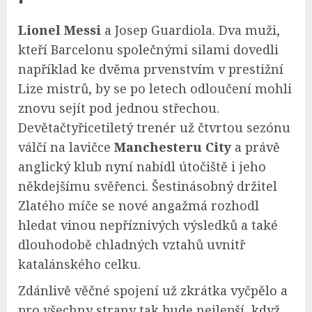
Lionel Messi
a Josep Guardiola. Dva muži,
kteří Barcelonu společnými silami dovedli
například ke dvěma prvenstvím v prestižní
Lize mistrů, by se po letech odloučení mohli
znovu sejít pod jednou střechou.
Devětačtyřicetiletý trenér už čtvrtou sezónu
válčí na lavičce
Manchesteru City
a právě
anglický klub nyní nabídl útočiště i jeho
někdejšímu svěřenci. Šestinásobný držitel
Zlatého míče se nové angažmá rozhodl
hledat vinou nepříznivých výsledků a také
dlouhodobě chladných vztahů uvnitř
katalánského celku.
Zdánlivě věčné spojení už zkrátka vyčpělo a
pro všechny strany tak bude nejlepší, když