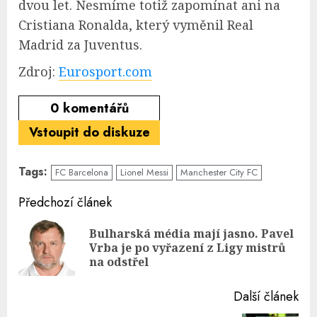
dvou let. Nesmíme totiž zapomínat ani na
Cristiana Ronalda, který vyměnil Real
Madrid za Juventus.
Zdroj:
Eurosport.com
0
komentářů
Vstoupit do diskuze
Tags:
FC Barcelona
Lionel Messi
Manchester City FC
Continue
Předchozí článek
Reading
Bulharská média mají jasno. Pavel
Pre
Vrba je po vyřazení z Ligy mistrů
pos
na odstřel
Další článek