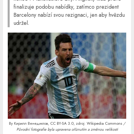
finalizuje podobu nabídky, zatímco prezident
Barcelony nabízí svou rezignaci, jen aby hvězdu
udržel.
By Кирилл Венедиктов,
CC BY-SA 3.0
, zdroj:
Wikipedia Commons
/
Původní fotografie byla upravena oříznutím a změnou velikosti