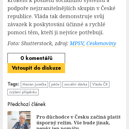
podpoře nejzranitelnějších skupin v České
republice. Vláda tak demonstruje svůj
závazek k poskytování účinné a rychlé
pomoci těm, kteří ji nejvíce potřebují.
Foto: Shutterstock, zdroj:
MPSV
,
Ceskenoviny
0
komentářů
Vstoupit do diskuze
Tags:
Marian Jurečka
péče
sociální dávka
Vláda ČR
zvýšení příspěvku
Continue
Předchozí článek
Reading
Pro důchodce v Česku začíná platit
Pre
úsporný režim. Vše bude jinak,
pos
peněz jen pomálu