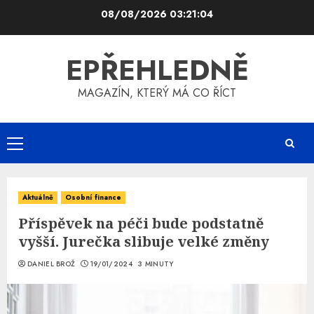
Skip
08/08/2026
03:21:05
to
content
EPŘEHLEDNĚ
MAGAZÍN, KTERÝ MÁ CO ŘÍCT
Primary
Menu
Aktuálně
Osobní finance
Příspěvek na péči bude podstatně
vyšší. Jurečka slibuje velké změny
DANIEL BROŽ
19/01/2024
3 MINUTY