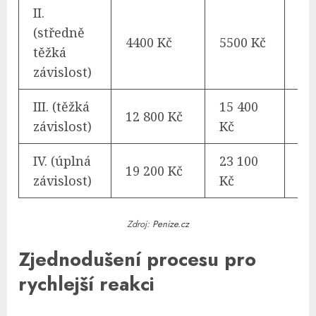
II.
(středně
4400 Kč
5500 Kč
66
těžká
závislost)
III. (těžká
15 400
12 800 Kč
13
závislost)
Kč
IV. (úplná
23 100
19 200 Kč
19
závislost)
Kč
Zdroj:
Penize.cz
Zjednodušení procesu pro
rychlejší reakci