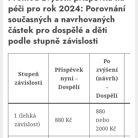
péči pro rok 2024: Porovnání
současných a navrhovaných
částek pro dospělé a děti
podle stupně závislosti
Po
Příspěvek
zvýšení
Př
Stupeň
nyní –
(návrh)
závislosti
Dospělí
–
Dospělí
880
I. (lehká
880 Kč
nebo
33
závislost)
2000 Kč