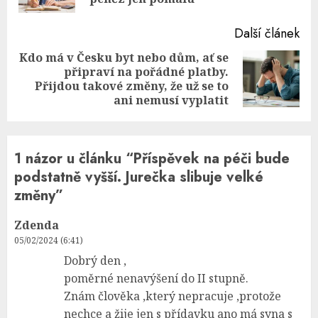
Další článek
Kdo má v Česku byt nebo dům, ať se
připraví na pořádné platby.
Next
Přijdou takové změny, že už se to
post:
ani nemusí vyplatit
1 názor u článku “
Příspěvek na péči bude
podstatně vyšší. Jurečka slibuje velké
změny
”
Zdenda
05/02/2024 (6:41)
Dobrý den ,
poměrné nenavýšení do II stupně.
Znám člověka ,který nepracuje ,protože
nechce a žije jen s přídavku ano má syna s