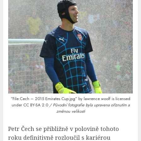
“File:Cech – 2015 Emirates Cup.jpg”
by
lawrence woolf
is licensed
under
CC BY-SA 2.0
/ Původní fotografie byla upravena oříznutím a
změnou velikosti
Petr Čech se přibližně v polovině tohoto
roku definitivně rozloučil s kariérou