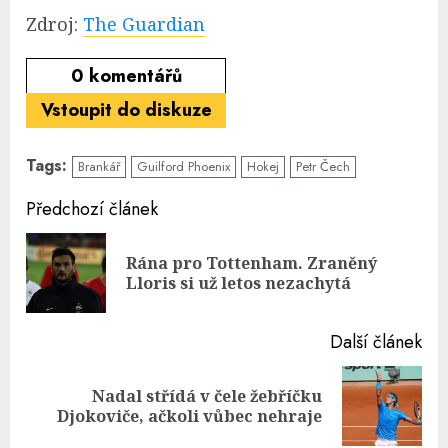
Zdroj:
The Guardian
0
komentářů
Vstoupit do diskuze
Tags:
Brankář
Guilford Phoenix
Hokej
Petr Čech
Continue
Předchozí článek
Reading
Rána pro Tottenham. Zraněný
Pre
Lloris si už letos nezachytá
pos
Další článek
Nadal střídá v čele žebříčku
Next
Djokoviče, ačkoli vůbec nehraje
post: