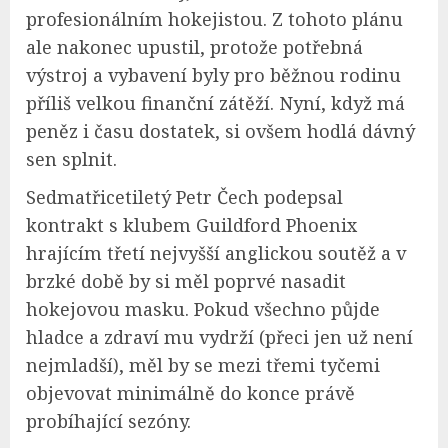
profesionálním hokejistou. Z tohoto plánu
ale nakonec upustil, protože potřebná
výstroj a vybavení byly pro běžnou rodinu
příliš velkou finanční zátěží. Nyní, když má
peněz i času dostatek, si ovšem hodlá dávný
sen splnit.
Sedmatřicetiletý Petr Čech podepsal
kontrakt s klubem Guildford Phoenix
hrajícím třetí nejvyšší anglickou soutěž a v
brzké době by si měl poprvé nasadit
hokejovou masku. Pokud všechno půjde
hladce a zdraví mu vydrží (přeci jen už není
nejmladší), měl by se mezi třemi tyčemi
objevovat minimálně do konce právě
probíhající sezóny.