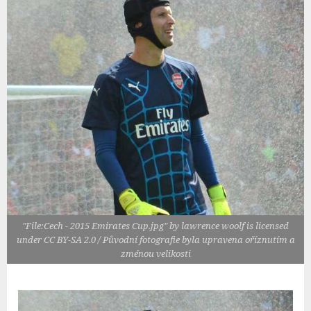
"File:Cech - 2015 Emirates Cup.jpg" by lawrence woolf is licensed
under CC BY-SA 2.0 / Původní fotografie byla upravena oříznutím a
změnou velikosti