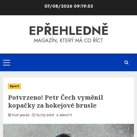
Skip
07/08/2026
09:19:53
to
content
EPŘEHLEDNĚ
MAGAZÍN, KTERÝ MÁ CO ŘÍCT
Primary
Menu
Sport
Potvrzeno! Petr Čech vyměnil
kopačky za hokejové brusle
FILIP JANÁS
10/10/2019
2 MINUTY