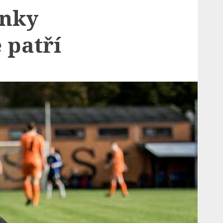
anky
 patří