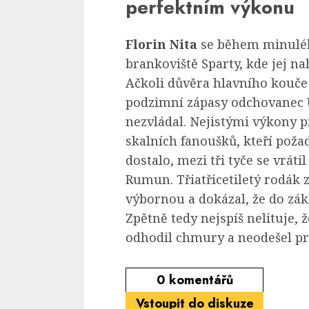
perfektním výkonu
Florin Nita
se během minuléh
brankoviště Sparty, kde jej na
Ačkoli důvěra hlavního kouče 
podzimní zápasy odchovanec 
nezvládal. Nejistými výkony p
skalních fanoušků, kteří poža
dostalo, mezi tři tyče se vráti
Rumun. Třiatřicetiletý rodák z
výbornou a dokázal, že do zák
Zpětně tedy nejspíš nelituje,
odhodil chmury a neodešel pry
0
komentářů
Vstoupit do diskuze