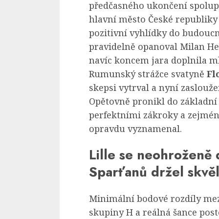
předčasného ukončení spolupr
hlavní město České republiky
pozitivní vyhlídky do budouc
pravidelně opanoval Milan Heč
navíc koncem jara doplnila m
Rumunský strážce svatyně
Fl
skepsi vytrval a nyní zaslouže
Opětovně pronikl do základní 
perfektními zákroky a zejmén
opravdu vyznamenal.
Lille se neohroženě 
Sparťanů držel skvě
Minimální bodové rozdíly me
skupiny H a reálná šance post