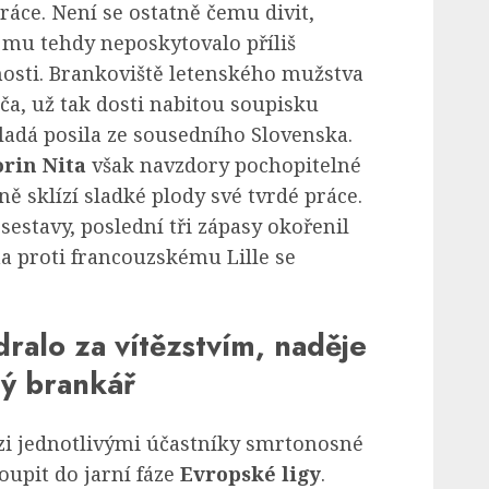
áce. Není se ostatně čemu divit,
 mu tehdy neposkytovalo příliš
nosti. Brankoviště letenského mužstva
a, už tak dosti nabitou soupisku
ladá posila ze sousedního Slovenska.
orin Nita
však navzdory pochopitelné
ně sklízí sladké plody své tvrdé práce.
sestavy, poslední tři zápasy okořenil
a proti francouzskému Lille se
dralo za vítězstvím, naděje
lý brankář
zi jednotlivými účastníky smrtonosné
oupit do jarní fáze
Evropské ligy
.