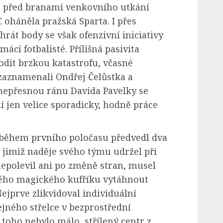
ě před branami venkovního utkání
 oháněla pražská Sparta. I přes
rát body se však ofenzivní iniciativy
cí fotbalisté. Přílišná pasivita
dit brzkou katastrofu, včasné
 zaznamenali Ondřej Čelůstka a
 nepřesnou ránu Davida Pavelky se
í jen velice sporadicky, hodně práce
během prvního poločasu předvedl dva
 jimiž naděje svého týmu udržel při
 nepolevil ani po změně stran, musel
vého magického kufříku vytáhnout
Nejprve zlikvidoval individuální
ejného střelce v bezprostřední
 toho nebylo málo, střílený centr z