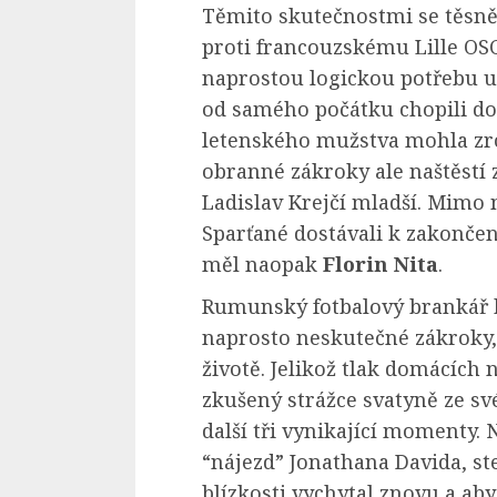
Těmito skutečnostmi se těsn
proti francouzskému Lille OSC
naprostou logickou potřebu uh
od samého počátku chopili domá
letenského mužstva mohla zro
obranné zákroky ale naštěstí
Ladislav Krejčí mladší. Mimo
Sparťané dostávali k zakončen
měl naopak
Florin Nita
.
Rumunský fotbalový brankář 
naprosto neskutečné zákroky,
životě. Jelikož tlak domácích
zkušený strážce svatyně ze s
další tři vynikající momenty. 
“nájezd” Jonathana Davida, st
blízkosti vychytal znovu a aby