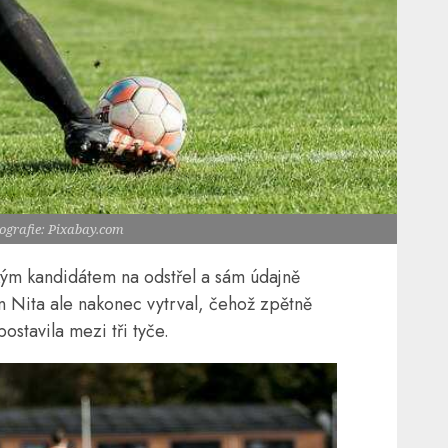
tografie: Pixabay.com
ým kandidátem na odstřel a sám údajně
n Nita ale nakonec vytrval, čehož zpětně
postavila mezi tři tyče.