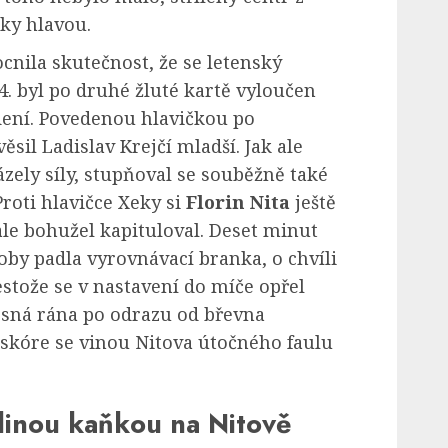
ky hlavou.
cnila skutečnost, že se letenský
4. byl po druhé žluté kartě vyloučen
dení. Povedenou hlavičkou po
ěsil Ladislav Krejčí mladší. Jak ale
zely síly, stupňoval se souběžně také
roti hlavičce Xeky si
Florin Nita
ještě
ale bohužel kapituloval. Deset minut
by padla vyrovnávací branka, o chvíli
estože se v nastavení do míče opřel
osná rána po odrazu od břevna
 skóre se vinou Nitova útočného faulu
dinou kaňkou na Nitově