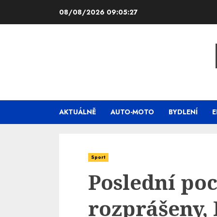
Skip
08/08/2026
09:05:28
to
content
AKTUÁLNĚ
AUTO-MOTO
BYDLENÍ
E
Sport
Poslední po
rozprášeny, 