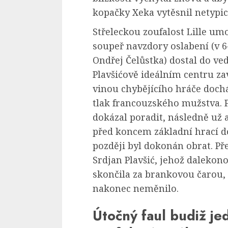
kopačky Xeka vytěsnil netypic
Střeleckou zoufalost Lille umo
soupeř navzdory oslabení (v 6
Ondřej Čelůstka) dostal do ve
Plavšićově ideálním centru zav
vinou chybějícího hráče dochá
tlak francouzského mužstva. P
dokázal poradit, následně už 
před koncem základní hrací do
později byl dokonán obrat. Př
Srdjan Plavšić, jehož dalekon
skončila za brankovou čarou,
nakonec neměnilo.
Útočný faul budiž je