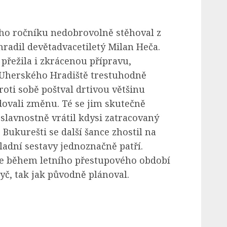
o ročníku nedobrovolně stěhoval z
hradil devětadvacetiletý Milan Heča.
přežila i zkrácenou přípravu,
Uherského Hradiště trestuhodně
roti sobě poštval drtivou většinu
dovali změnu. Té se jim skutečně
l slavnostně vrátil kdysi zatracovaný
 Bukurešti se další šance zhostil na
ladní sestavy jednoznačně patří.
 že během letního přestupového období
č, tak jak původně plánoval.