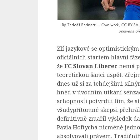
By
Tadeáš Bednarz
– Own work,
CC BY-SA 
upravena oří
Zlí jazykové se optimistický
oficiálních startem hlavní fáz
že
FC Slovan Liberec
nemá pr
teoretickou šanci uspět. Zřej
dnes už si za tehdejšími silný
hned v úvodním utkání senzač
schopnosti potvrdili tím, že 
všudypřítomné skepsi přehrál
definitivně zmařil výsledek d
Pavla Hoftycha nicméně jedno
absolvovali právem. Tradičníh