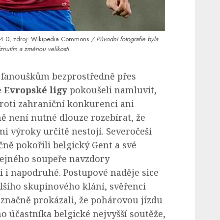
4.0
, zdroj:
Wikipedia Commons
/ Původní fotografie byla
znutím a změnou velikosti
m fanouškům bezprostředně přes
e
Evropské ligy
pokoušeli namluvit,
oti zahraniční konkurenci ani
mě není nutné dlouze rozebírat, že
mi výroky určitě nestojí. Severočeši
ně pokořili belgický Gent a své
stejného soupeře navzdory
i i napodruhé. Postupové naděje sice
alšího skupinového klání, svěřenci
značně prokázali, že pohárovou jízdu
o účastníka belgické nejvyšší soutěže,