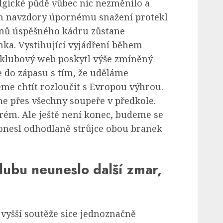
elgické půdě vůbec nic nezměnilo a
ům navzdory úpornému snažení protekl
lenů úspěšného kádru zůstane
ka. Vystihující vyjádření během
klubový web poskytl výše zmíněný
me do zápasu s tím, že uděláme
e chtít rozloučit s Evropou výhrou.
sme přes všechny soupeře v předkole.
ém. Ale ještě není konec, budeme se
pronesl odhodlaně strůjce obou branek
lubu neuneslo další zmar,
jvyšší soutěže sice jednoznačně