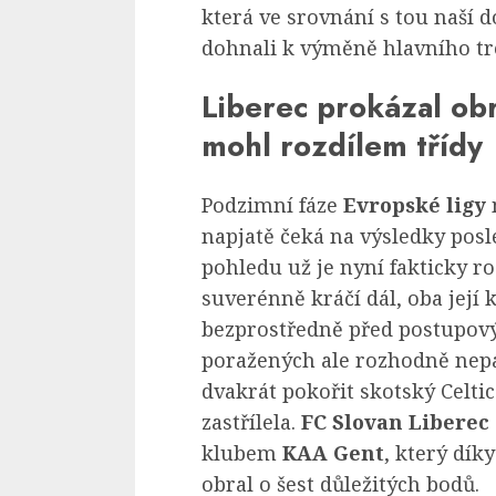
která ve srovnání s tou naší d
dohnali k výměně hlavního tr
Liberec prokázal obr
mohl rozdílem třídy
Podzimní fáze
Evropské ligy
m
napjatě čeká na výsledky pos
pohledu už je nyní fakticky r
suverénně kráčí dál, oba její 
bezprostředně před postupov
poražených ale rozhodně nepa
dvakrát pokořit skotský Celti
zastřílela.
FC Slovan Liberec
klubem
KAA Gent
, který dík
obral o šest důležitých bodů.