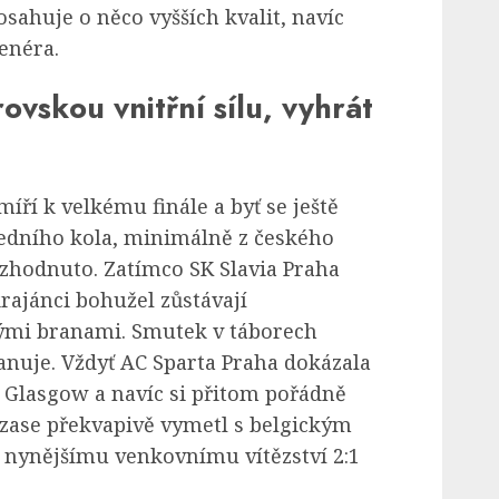
osahuje o něco vyšších kvalit, navíc
enéra.
ovskou vnitřní sílu, vyhrát
íří k velkému finále a byť se ještě
ledního kola, minimálně z českého
ozhodnuto. Zatímco SK Slavia Praha
krajánci bohužel zůstávají
ými branami. Smutek v táborech
nuje. Vždyť AC Sparta Praha dokázala
c Glasgow a navíc si přitom pořádně
zase překvapivě vymetl s belgickým
y nynějšímu venkovnímu vítězství 2:1