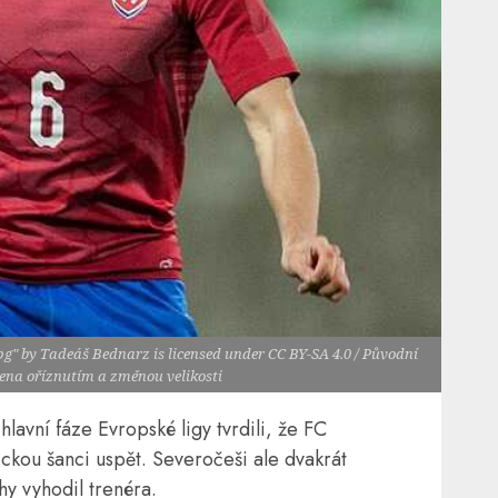
pg" by Tadeáš Bednarz is licensed under CC BY-SA 4.0 / Původní
vena oříznutím a změnou velikosti
hlavní fáze Evropské ligy tvrdili, že FC
ckou šanci uspět. Severočeši ale dvakrát
hy vyhodil trenéra.