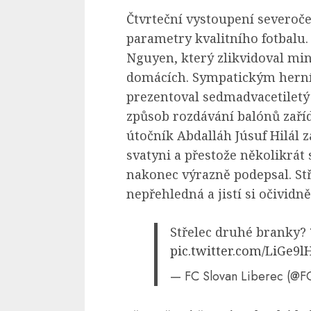
Čtvrteční vystoupení severo
parametry kvalitního fotbalu.
Nguyen, který zlikvidoval min
domácích. Sympatickým herní
prezentoval sedmadvacetiletý 
způsob rozdávání balónů zařídi
útočník Abdalláh Júsuf Hilál 
svatyni a přestože několikrát
nakonec výrazně podepsal. Stř
nepřehledná a jistí si očividn
Střelec druhé branky?
pic.twitter.com/LiGe9l
— FC Slovan Liberec (@F