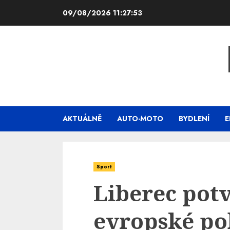
Skip
09/08/2026
11:27:54
to
content
AKTUÁLNĚ
AUTO-MOTO
BYDLENÍ
E
Sport
Liberec potv
evropské po