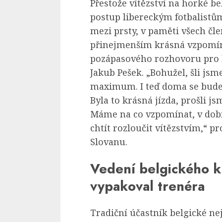
Přestože vítězství na horké b
postup libereckým fotbalist
mezi prsty, v paměti všech č
přinejmenším krásná vzpomín
pozápasového rozhovoru pro 
Jakub Pešek. „Bohužel, šli js
maximum. I teď doma se budem
Byla to krásná jízda, prošli j
Máme na co vzpomínat, v dobr
chtít rozloučit vítězstvím,“ 
Slovanu.
Vedení belgického k
vypakoval trenéra
Tradiční účastník belgické ne