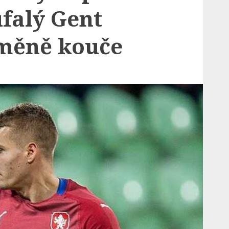
falý Gent
měně kouče