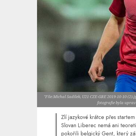
"File:Michal Sadílek, U21 CZE-GRE 2019-10-10 (2).j
fotografie byla upra
Zlí jazykové krátce přes startem 
Slovan Liberec nemá ani teoreti
pokořili belgický Gent, který zá