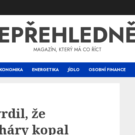
EPŘEHLEDN
MAGAZÍN, KTERÝ MÁ CO ŘÍCT
KONOMIKA
ENERGETIKA
JÍDLO
OSOBNÍ FINANCE
rdil, že
háry kopal