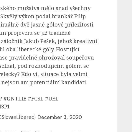
českého mužstva mělo snad všechny
 Skvělý výkon podal brankář Filip
imálně dvě jasné gólové příležitosti
m projevem se již tradičně
záložník Jakub Pešek, jehož kreativní
l oba liberecké góly. Hostující
zase pravidelně ohrožoval soupeřovu
 selhal, pod rozhodujícím gólem se
elecky? Kdo ví, situace byla velmi
ě nejsou ani potenciální kandidáti.
 ?
#GNTLIB
#FCSL
#UEL
H3P1
CSlovanLiberec)
December 3, 2020