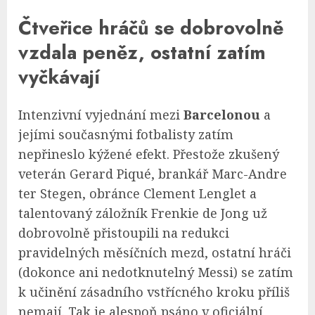
Čtveřice hráčů se dobrovolně
vzdala peněz, ostatní zatím
vyčkávají
Intenzivní vyjednání mezi
Barcelonou
a
jejími současnými fotbalisty zatím
nepřineslo kýžené efekt. Přestože zkušený
veterán Gerard Piqué, brankář Marc-Andre
ter Stegen, obránce Clement Lenglet a
talentovaný záložník Frenkie de Jong už
dobrovolně přistoupili na redukci
pravidelných měsíčních mezd, ostatní hráči
(dokonce ani nedotknutelný Messi) se zatím
k učinění zásadního vstřícného kroku příliš
nemají. Tak je alespoň psáno v oficiální