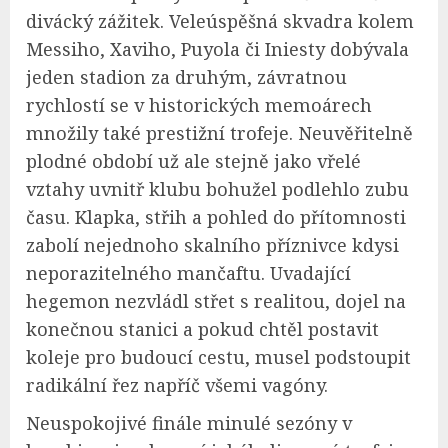
divácký zážitek. Veleúspěšná skvadra kolem
Messiho, Xaviho, Puyola či Iniesty dobývala
jeden stadion za druhým, závratnou
rychlostí se v historických memoárech
množily také prestižní trofeje. Neuvěřitelně
plodné období už ale stejně jako vřelé
vztahy uvnitř klubu bohužel podlehlo zubu
času. Klapka, střih a pohled do přítomnosti
zabolí nejednoho skalního příznivce kdysi
neporazitelného mančaftu. Uvadající
hegemon nezvládl střet s realitou, dojel na
konečnou stanici a pokud chtěl postavit
koleje pro budoucí cestu, musel podstoupit
radikální řez napříč všemi vagóny.
Neuspokojivé finále minulé sezóny v