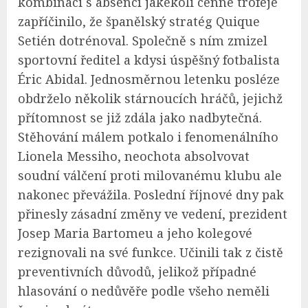
kombinaci s absencí jakékoli cenné trofeje
zapříčinilo, že španělský stratég Quique
Setién dotrénoval. Společně s ním zmizel
sportovní ředitel a kdysi úspěšný fotbalista
Éric Abidal. Jednosměrnou letenku posléze
obdrželo několik stárnoucích hráčů, jejichž
přítomnost se již zdála jako nadbytečná.
Stěhování málem potkalo i fenomenálního
Lionela Messiho, neochota absolvovat
soudní válčení proti milovanému klubu ale
nakonec převážila. Poslední říjnové dny pak
přinesly zásadní změny ve vedení, prezident
Josep Maria Bartomeu a jeho kolegové
rezignovali na své funkce. Učinili tak z čistě
preventivních důvodů, jelikož případné
hlasování o nedůvěře podle všeho neměli