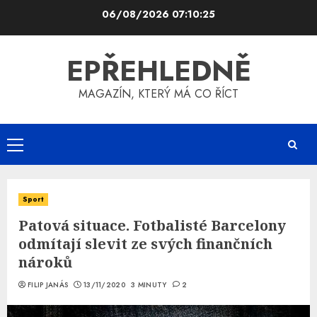
Skip
06/08/2026
07:10:25
to
content
EPŘEHLEDNĚ
MAGAZÍN, KTERÝ MÁ CO ŘÍCT
Primary
Menu
Sport
Patová situace. Fotbalisté Barcelony
odmítají slevit ze svých finančních
nároků
FILIP JANÁS
13/11/2020
3 MINUTY
2