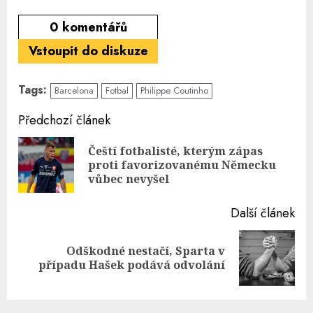
0
komentářů
Vstoupit do diskuze
Tags:
Barcelona
Fotbal
Philippe Coutinho
Continue
Předchozí článek
Reading
Čeští fotbalisté, kterým zápas
Pre
proti favorizovanému Německu
pos
vůbec nevyšel
Další článek
Odškodné nestačí, Sparta v
Next
případu Hašek podává odvolání
post: