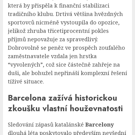
která by přispěla k finanční stabilizaci
tradičního klubu. Drtivá většina hvězdných
sportovců nicméně vystoupila do opozice,
jelikož zhruba třicetiprocentní pokles
příjmů nepovažuje za spravedlivý.
Dobrovolně se peněz ve prospěch zoufalého
zaměstnavatele vzdala jen hrstka
“vyvolených”, což sice částečně zahřeje na
duši, ale bohužel nepřináší komplexní řešení
tíživé situace.
Barcelona zažívá historickou
zkoušku vlastní houževnatosti
Sledování zápasů katalánské
Barcelony
dlouhá léta poskytovalo především nevšední