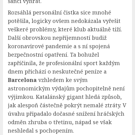
šanci vyhrát.
Rozsáhlá personální čistka sice mnohé
potěšila, logicky ovšem nedokázala vyřešit
veškeré problémy, které klub aktuálně tíží.
Další obrovskou nepříjemností budiž
koronavirové pandemie a s ní spojená
bezpečnostní opatření. Ta bohužel
zapříčinila, že profesionální sport každým
dnem přichází o neskutečné peníze a
Barcelona
vzhledem ke svým
astronomickým výdajům pochopitelně není
výjimkou. Katalánský gigant hledá způsob,
jak alespoň částečně pokrýt nemalé ztráty. V
úvahu připadalo dočasné snížení hráčských
odměn zhruba o třetinu, nápad se však
neshledal s pochopením.