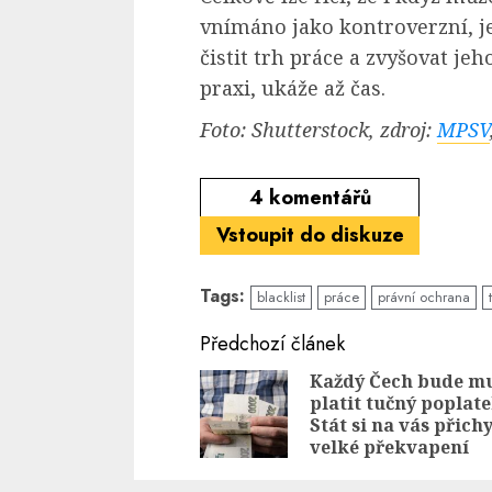
vnímáno jako kontroverzní, j
čistit trh práce a zvyšovat jeh
praxi, ukáže až čas.
Foto: Shutterstock, zdroj:
MPSV
4
komentářů
Vstoupit do diskuze
Tags:
blacklist
práce
právní ochrana
Continue
Předchozí článek
Reading
Každý Čech bude m
platit tučný poplate
Stát si na vás přich
velké překvapení