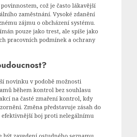
vinnostem, což je často lákavější
gálního zaměstnání. Vysoké zdanění
aznému zájmu o obcházení systému.
ímán pouze jako trest, ale spíše jako
ších pracovních podmínek a ochrany
.
budoucnost?
ší novinku v podobě možnosti
znamů během kontrol bez souhlasu
akcí na časté zmaření kontrol, kdy
zorněni. Změna představuje zásah do
 efektivnější boj proti nelegálnímu
ůže být zavedení ostudného seznamu