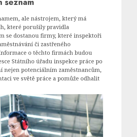
en seznam
namem, ale nástrojem, který má
h, které porušily pravidla
m se dostanou firmy, které inspektoři
zaměstnávání či zastřeného
Informace o těchto firmách budou
esce Státního úřadu inspekce práce po
í nejen potenciálním zaměstnancům,
ientaci ve světě práce a pomůže odhalit