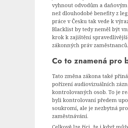
vyhnout odvodům a daňovým po
než dlouhodobé benefity z le
práce v Česku tak vede k výr
Blacklist by tedy neměl být vn
krok k zajištění spravedlivěj
zákonných práv zaměstnanců
Co to znamená pro 
Tato změna zákona také přiná
pořízení audiovizuálních zá
kontrolovaných osob. To je re
byli kontrolovaní předem upo
soukromí, ale je nezbytná pro
zaměstnávání.
Celkově lze říci, že i když m