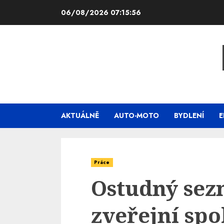
Skip
06/08/2026
07:15:57
to
content
AKTUÁLNĚ
AUTO-MOTO
BYDLENÍ
E
Práce
Ostudný sez
zveřejní spo