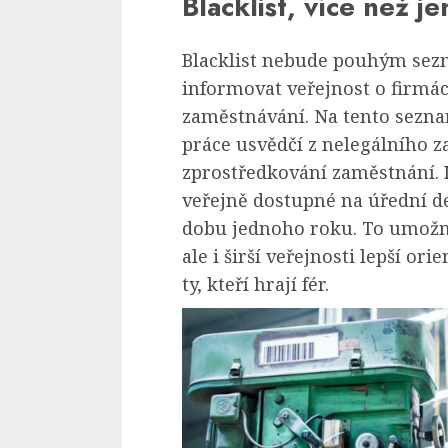
Blacklist, více než j
Blacklist nebude pouhým sez
informovat veřejnost o firmác
zaměstnávání. Na tento sezna
práce usvědčí z nelegálního 
zprostředkování zaměstnání. 
veřejně dostupné na úřední d
dobu jednoho roku. To umožn
ale i širší veřejnosti lepší or
ty, kteří hrají fér.