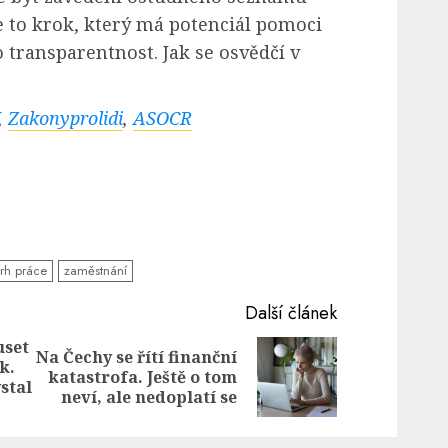
e to krok, který má potenciál pomoci
o transparentnost. Jak se osvědčí v
,
Zakonyprolidi
,
ASOCR
trh práce
zaměstnání
Další článek
uset
Na Čechy se řítí finanční
k.
Previous
Next
katastrofa. Ještě o tom
ystal
post:
post:
neví, ale nedoplatí se