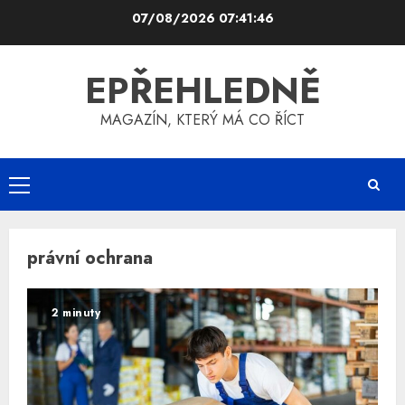
Skip
07/08/2026
07:41:47
to
content
EPŘEHLEDNĚ
MAGAZÍN, KTERÝ MÁ CO ŘÍCT
Primary
Menu
právní ochrana
2 minuty