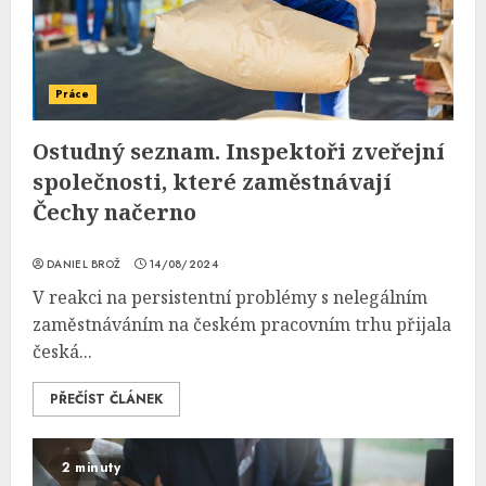
Práce
Ostudný seznam. Inspektoři zveřejní
společnosti, které zaměstnávají
Čechy načerno
DANIEL BROŽ
14/08/2024
V reakci na persistentní problémy s nelegálním
zaměstnáváním na českém pracovním trhu přijala
česká...
PŘEČÍST ČLÁNEK
2 minuty